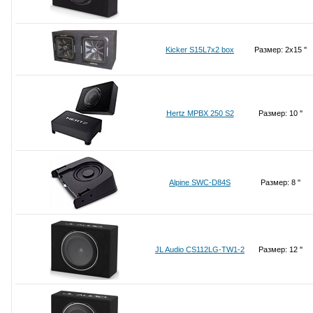
Kicker S15L7x2 box
Размер: 2x15 ''
Hertz MPBX 250 S2
Размер: 10 ''
Alpine SWC-D84S
Размер: 8 ''
JL Audio CS112LG-TW1-2
Размер: 12 ''