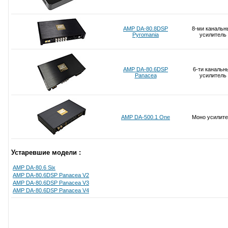
AMP DA-80.8DSP
8-ми канальн
Pyromania
усилитель
AMP DA-80.6DSP
6-ти канальн
Panacea
усилитель
AMP DA-500.1 One
Моно усилите
Устаревшие модели :
AMP DA-80.6 Six
AMP DA-80.6DSP Panacea V2
AMP DA-80.6DSP Panacea V3
AMP DA-80.6DSP Panacea V4