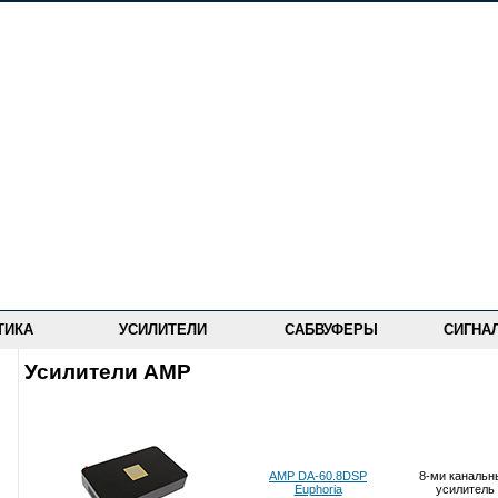
ТИКА
УСИЛИТЕЛИ
САБВУФЕРЫ
СИГНА
Усилители AMP
AMP DA-60.8DSP
8-ми канальн
Euphoria
усилитель