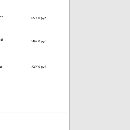
ый
65900 руб.
ый
56900 руб.
ль
23900 руб.