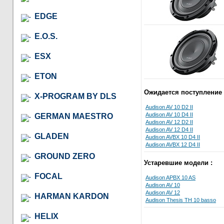
EDGE
E.O.S.
ESX
ETON
Ожидается поступление 
X-PROGRAM BY DLS
Audison AV 10 D2 II
Audison AV 10 D4 II
GERMAN MAESTRO
Audison AV 12 D2 II
Audison AV 12 D4 II
GLADEN
Audison AVBX 10 D4 II
Audison AVBX 12 D4 II
GROUND ZERO
Устаревшие модели :
FOCAL
Audison APBX 10 AS
Audison AV 10
Audison AV 12
HARMAN KARDON
Audison Thesis TH 10 basso
HELIX