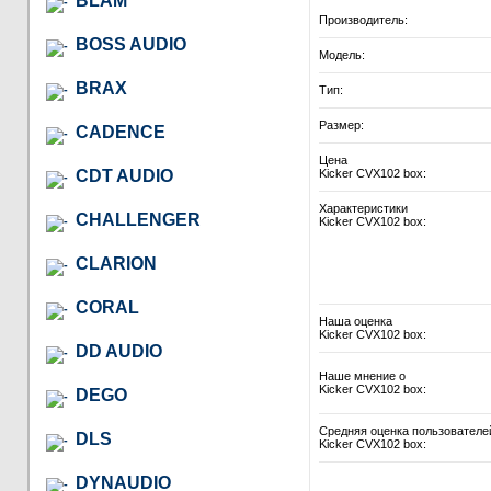
BLAM
Производитель:
BOSS AUDIO
Модель:
BRAX
Тип:
Размер:
CADENCE
Цена
CDT AUDIO
Kicker CVX102 box:
Характеристики
CHALLENGER
Kicker CVX102 box:
CLARION
CORAL
Наша оценка
Kicker CVX102 box:
DD AUDIO
Наше мнение о
Kicker CVX102 box:
DEGO
Средняя оценка пользователе
DLS
Kicker CVX102 box:
DYNAUDIO