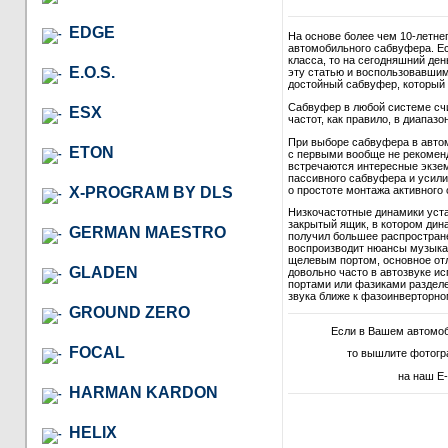
EDGE
На основе более чем 10-летне
автомобильного сабвуфера. Ес
класса, то на сегодняшний де
E.O.S.
эту статью и воспользовавши
достойный сабвуфер, который в
Сабвуфер в любой системе сч
ESX
частот, как правило, в диапазон
При выборе сабвуфера в автом
ETON
с первыми вообще не рекомендо
встречаются интересные экзем
пассивного сабвуфера и усили
о простоте монтажа активного 
X-PROGRAM BY DLS
Низкочастотные динамики уст
закрытый ящик, в котором дина
GERMAN MAESTRO
получил большее распростране
воспроизводит нюансы музыкал
щелевым портом, основное отл
GLADEN
довольно часто в автозвуке и
портами или фазиками разделе
звука ближе к фазоинверторно
GROUND ZERO
Если в Вашем автомо
FOCAL
то вышлите фотогр
на наш E-
HARMAN KARDON
HELIX