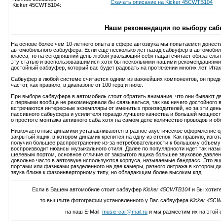
Скачать описание на Kicker 45CWTB104
Kicker 45CWTB104:
Наши рекомендации по выбору саб
На основе более чем 10-летнего опыта в сфере автозвука мы попытаемся донест
автомобильного сабвуфера. Если еще несколько лет назад сабвуфер в автомобиль
класса, то на сегодняшний день любой уважающий себя пацан считает обязатель
эту статью и воспользовавшимися хотя бы несколькими нашими рекомендациями
достойный сабвуфер, который вас будет радовать на протяжении многих лет. Итак,
Сабвуфер в любой системе считается одним из важнейших компонентов, он пред
частот, как правило, в диапазоне от 100 герц и ниже.
При выборе сабвуфера в автомобиль стоит обратить внимание, что они бывают дв
с первыми вообще не рекомендовали бы связываться, так как ничего достойного в
встречаются интересные экземпляры от именитых производителей, но за эти день
пассивного сабвуфера и усилителя гораздо лучшего качества и большей мощност
о простоте монтажа активного саба хотя на самом деле количество проводов и об
Низкочастотные динамики устанавливаются в разное акустическое оформление 
закрытый ящик, в котором динамик крепится на одну из стенок. Как правило, изг
получил большее распространение из-за нетребовательности к большому объему 
воспроизводит нюансы музыкального стиля. Далее по популярности идет так наз
щелевым портом, основное отличие от закрытого ящика большее звуковое давление
довольно часто в автозвуке используются корпуса, называемые бандпасс. Это ящ
портами или фазиками разделенного на две камеры, разного литража в котором д
звука ближе к фазоинверторному типу, но обладающим более высоким кпд.
Если в Вашем автомобиле стоит сабвуфер
Kicker 45CWTB104
и Вы хотите
то вышлите фотографии установленного у Вас сабвуфера
Kicker 45C
на наш E-Mail:
music-car@mail.ru
и мы разместим их на этой 