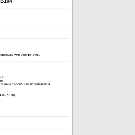
TB104
продаже уже отсутствует.
5,7
ен
тельным пассивным излучателем
434 (d270)