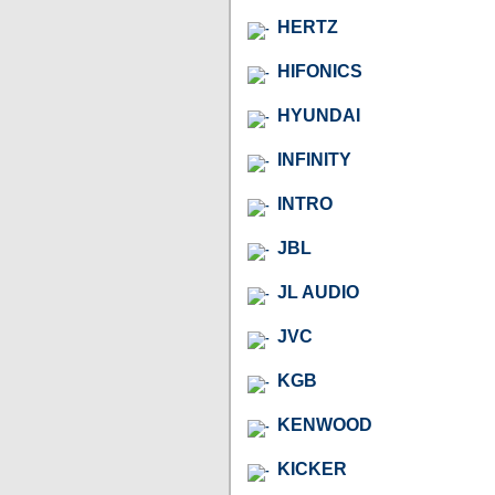
HERTZ
HIFONICS
HYUNDAI
INFINITY
INTRO
JBL
JL AUDIO
JVC
KGB
KENWOOD
KICKER