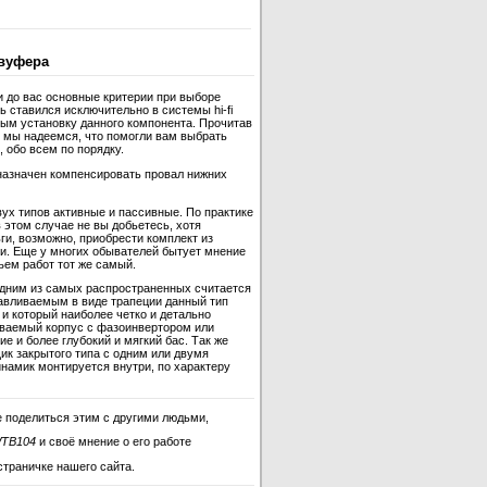
вуфера
и до вас основные критерии при выборе
 ставился исключительно в системы hi-fi
ным установку данного компонента. Прочитав
 мы надеемся, что помогли вам выбрать
 обо всем по порядку.
назначен компенсировать провал нижних
ух типов активные и пассивные. По практике
 этом случае не вы добьетесь, хотя
ги, возможно, приобрести комплект из
и. Еще у многих обывателей бытует мнение
ъем работ тот же самый.
одним из самых распространенных считается
отавливаемым в виде трапеции данный тип
и который наиболее четко и детально
ываемый корпус с фазоинвертором или
 и более глубокий и мягкий бас. Так же
ик закрытого типа с одним или двумя
инамик монтируется внутри, по характеру
 поделиться этим с другими людьми,
WTB104
и своё мнение о его работе
страничке нашего сайта.