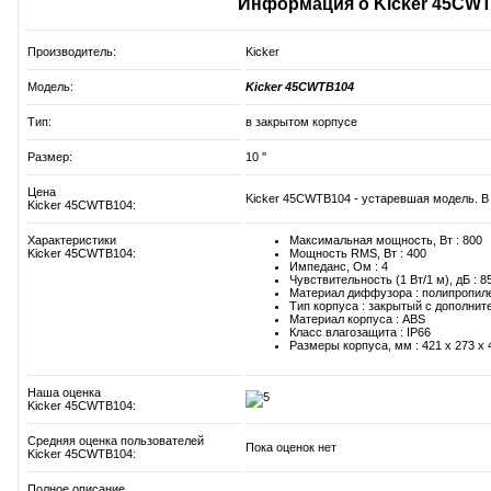
Информация о Kicker 45CW
Производитель:
Kicker
Модель:
Kicker 45CWTB104
Тип:
в закрытом корпусе
Размер:
10 ''
Цена
Kicker 45CWTB104 - устаревшая модель. В 
Kicker 45CWTB104:
Характеристики
Максимальная мощность, Вт : 800
Kicker 45CWTB104:
Мощность RMS, Вт : 400
Импеданс, Ом : 4
Чувствительность (1 Вт/1 м), дБ : 8
Материал диффузора : полипропил
Тип корпуса : закрытый с дополни
Материал корпуса : ABS
Класс влагозащита : IP66
Размеры корпуса, мм : 421 x 273 x 
Наша оценка
Kicker 45CWTB104:
Средняя оценка пользователей
Пока оценок нет
Kicker 45CWTB104:
Полное описание