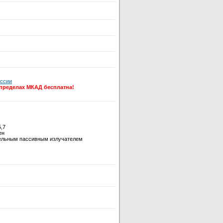
оссии
 пределах МКАД бесплатна!
5,7
ен
тельным пассивным излучателем