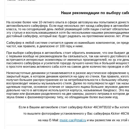
Наши рекомендации по выбору саб
На основе более чем 10-летнего опыта в сфере автозвука мы попытаемся донест
автомобильного сабвуфера. Если еще несколько лет назад сабвуфер в автомобиль
класса, то на сегодняшний день любой уважающий себя пацан считает обязатель
эту статью и воспользовавшимися хотя бы несколькими нашими рекомендациями
достойный сабвуфер, который вас будет радовать на протяжении многих лет. Итак,
Сабвуфер в любой системе считается одним из важнейших компонентов, он пред
частот, как правило, в диапазоне от 100 герц и ниже.
При выборе сабвуфера в автомобиль стоит обратить внимание, что они бывают дв
с первыми вообще не рекомендовали бы связываться, так как ничего достойного в
встречаются интересные экземпляры от именитых производителей, но за эти день
пассивного сабвуфера и усилителя гораздо лучшего качества и большей мощност
о простоте монтажа активного саба хотя на самом деле количество проводов и об
Низкочастотные динамики устанавливаются в разное акустическое оформление 
закрытый ящик, в котором динамик крепится на одну из стенок. Как правило, изг
получил большее распространение из-за нетребовательности к большому объему 
воспроизводит нюансы музыкального стиля. Далее по популярности идет так наз
щелевым портом, основное отличие от закрытого ящика большее звуковое давление
довольно часто в автозвуке используются корпуса, называемые бандпасс. Это ящ
портами или фазиками разделенного на две камеры, разного литража в котором д
звука ближе к фазоинверторному типу, но обладающим более высоким кпд.
Если в Вашем автомобиле стоит сабвуфер
Kicker 46CWTB102
и Вы хотите
то вышлите фотографии установленного у Вас сабвуфера
Kicker 46C
на наш E-Mail:
music-car@mail.ru
и мы разместим их на этой 