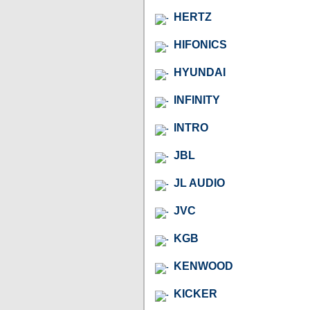
HERTZ
HIFONICS
HYUNDAI
INFINITY
INTRO
JBL
JL AUDIO
JVC
KGB
KENWOOD
KICKER