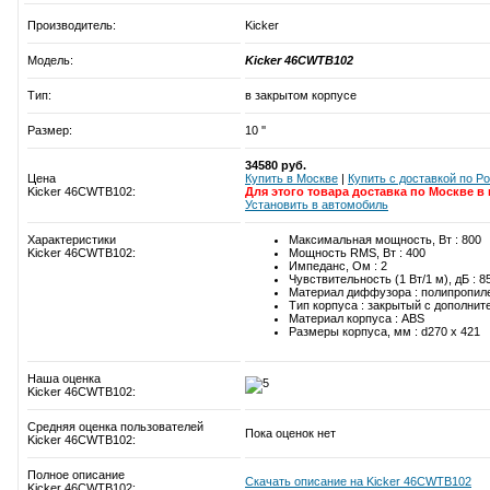
Производитель:
Kicker
Модель:
Kicker 46CWTB102
Тип:
в закрытом корпусе
Размер:
10 ''
34580 руб.
Цена
Купить в Москве
|
Купить c доставкой по Р
Kicker 46CWTB102:
Для этого товара доставка по Москве в
Установить в автомобиль
Характеристики
Максимальная мощность, Вт : 800
Kicker 46CWTB102:
Мощность RMS, Вт : 400
Импеданс, Ом : 2
Чувствительность (1 Вт/1 м), дБ : 8
Материал диффузора : полипропил
Тип корпуса : закрытый с дополни
Материал корпуса : ABS
Размеры корпуса, мм : d270 x 421
Наша оценка
Kicker 46CWTB102:
Средняя оценка пользователей
Пока оценок нет
Kicker 46CWTB102:
Полное описание
Скачать описание на Kicker 46CWTB102
Kicker 46CWTB102: