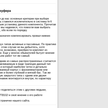
вуфера
и до вас основные критерии при выборе
 ставился исключительно в системы hi-fi
ным установку данного компонента. Прочитав
 мы надеемся, что помогли вам выбрать
 обо всем по порядку.
назначен компенсировать провал нижних
ух типов активные и пассивные. По практике
 этом случае не вы добьетесь, хотя
ги, возможно, приобрести комплект из
и. Еще у многих обывателей бытует мнение
ъем работ тот же самый.
одним из самых распространенных считается
отавливаемым в виде трапеции данный тип
и который наиболее четко и детально
ываемый корпус с фазоинвертором или
 и более глубокий и мягкий бас. Так же
ик закрытого типа с одним или двумя
инамик монтируется внутри, по характеру
 поделиться этим с другими людьми,
WTB102
и своё мнение о его работе
страничке нашего сайта.