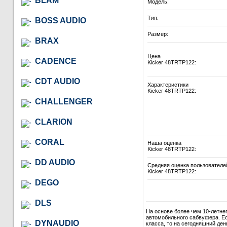
BLAM
Модель:
Тип:
BOSS AUDIO
Размер:
BRAX
Цена
CADENCE
Kicker 48TRTP122:
CDT AUDIO
Характеристики
Kicker 48TRTP122:
CHALLENGER
CLARION
CORAL
Наша оценка
Kicker 48TRTP122:
DD AUDIO
Средняя оценка пользователе
Kicker 48TRTP122:
DEGO
DLS
На основе более чем 10-летне
автомобильного сабвуфера. Ес
DYNAUDIO
класса, то на сегодняшний де