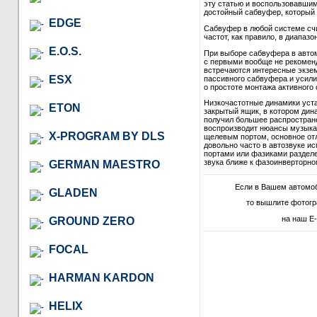
эту статью и воспользовавши
достойный сабвуфер, который в
EDGE
Сабвуфер в любой системе сч
частот, как правило, в диапазон
E.O.S.
При выборе сабвуфера в автом
с первыми вообще не рекомендо
встречаются интересные экзем
ESX
пассивного сабвуфера и усили
о простоте монтажа активного 
Низкочастотные динамики уст
ETON
закрытый ящик, в котором дина
получил большее распростране
воспроизводит нюансы музыкал
X-PROGRAM BY DLS
щелевым портом, основное отл
довольно часто в автозвуке и
портами или фазиками разделе
звука ближе к фазоинверторно
GERMAN MAESTRO
Если в Вашем автомо
GLADEN
то вышлите фотогр
на наш E-
GROUND ZERO
FOCAL
HARMAN KARDON
HELIX