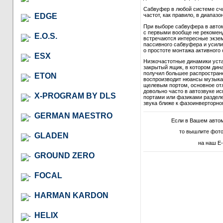
Сабвуфер в любой системе сч
EDGE
частот, как правило, в диапазон
При выборе сабвуфера в автом
с первыми вообще не рекомендо
E.O.S.
встречаются интересные экзем
пассивного сабвуфера и усили
о простоте монтажа активного 
ESX
Низкочастотные динамики уст
закрытый ящик, в котором дина
получил большее распростране
ETON
воспроизводит нюансы музыкал
щелевым портом, основное отл
довольно часто в автозвуке и
X-PROGRAM BY DLS
портами или фазиками разделе
звука ближе к фазоинверторно
GERMAN MAESTRO
Если в Вашем авто
то вышлите фото
GLADEN
на наш E-
GROUND ZERO
FOCAL
HARMAN KARDON
HELIX