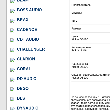
BLAM
Производитель:
BOSS AUDIO
Модель:
BRAX
Тип:
Размер:
CADENCE
Цена
CDT AUDIO
Kicker DS12C:
Характеристики
CHALLENGER
Kicker DS12C:
CLARION
Наша оценка
Kicker DS12C:
CORAL
Средняя оценка пользователе
Kicker DS12C:
DD AUDIO
DEGO
На основе более чем 10-летне
DLS
автомобильного сабвуфера. Ес
класса, то на сегодняшний де
эту статью и воспользовавши
DYNAUDIO
достойный сабвуфер, который в