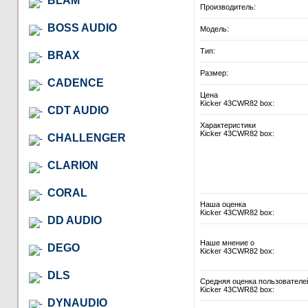
BLAM
Производитель:
BOSS AUDIO
Модель:
Тип:
BRAX
Размер:
CADENCE
Цена
Kicker 43CWR82 box:
CDT AUDIO
Характеристики
Kicker 43CWR82 box:
CHALLENGER
CLARION
CORAL
Наша оценка
Kicker 43CWR82 box:
DD AUDIO
Наше мнение о
DEGO
Kicker 43CWR82 box:
DLS
Средняя оценка пользователе
Kicker 43CWR82 box:
DYNAUDIO