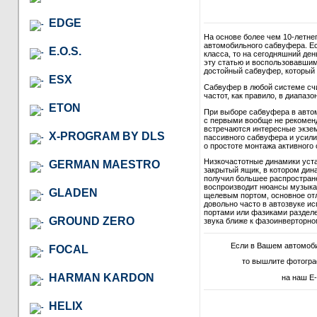
EDGE
На основе более чем 10-летне
автомобильного сабвуфера. Ес
E.O.S.
класса, то на сегодняшний де
эту статью и воспользовавши
достойный сабвуфер, который в
ESX
Сабвуфер в любой системе сч
частот, как правило, в диапазон
ETON
При выборе сабвуфера в автом
с первыми вообще не рекомендо
встречаются интересные экзем
X-PROGRAM BY DLS
пассивного сабвуфера и усили
о простоте монтажа активного 
Низкочастотные динамики уст
GERMAN MAESTRO
закрытый ящик, в котором дина
получил большее распростране
воспроизводит нюансы музыкал
GLADEN
щелевым портом, основное отл
довольно часто в автозвуке и
портами или фазиками разделе
GROUND ZERO
звука ближе к фазоинверторно
Если в Вашем автомоб
FOCAL
то вышлите фотогра
HARMAN KARDON
на наш E-
HELIX