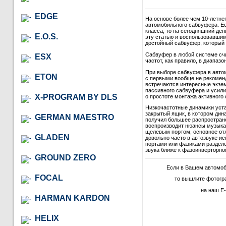
EDGE
На основе более чем 10-летне
автомобильного сабвуфера. Ес
класса, то на сегодняшний де
E.O.S.
эту статью и воспользовавши
достойный сабвуфер, который в
Сабвуфер в любой системе сч
ESX
частот, как правило, в диапазон
При выборе сабвуфера в автом
ETON
с первыми вообще не рекомендо
встречаются интересные экзем
пассивного сабвуфера и усили
X-PROGRAM BY DLS
о простоте монтажа активного 
Низкочастотные динамики уст
закрытый ящик, в котором дина
GERMAN MAESTRO
получил большее распростране
воспроизводит нюансы музыкал
щелевым портом, основное отл
GLADEN
довольно часто в автозвуке и
портами или фазиками разделе
звука ближе к фазоинверторно
GROUND ZERO
Если в Вашем автомоб
FOCAL
то вышлите фотогр
на наш E-
HARMAN KARDON
HELIX