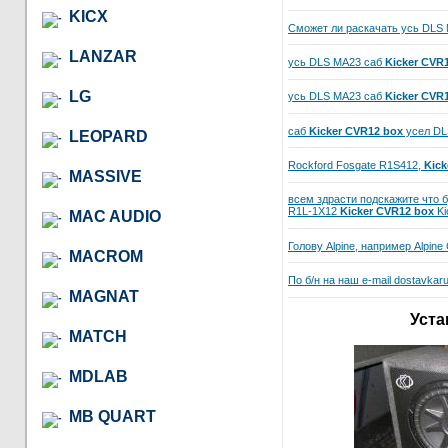
KICX
Сможет ли раскачать усь DLS
LANZAR
усь DLS MA23 саб
Kicker CVR
LG
усь DLS MА23 саб
Kicker CVR
саб
Kicker CVR12 box
усел DL
LEOPARD
Rockford Fosgate R1S412,
Kick
MASSIVE
всем здрасти подскажите что б
R1L-1X12
Kicker CVR12 box
Ki
MAC AUDIO
Голову Alpine, например Alpin
MACROM
По б/н на наш e-mail dostavka
MAGNAT
Уста
MATCH
MDLAB
MB QUART