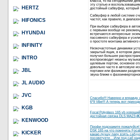
класса, то на сегодняшний де
эту статью и воспользовавши
HERTZ
достойный сабвуфер, который в
Сабвуфер в любой системе сч
частот, как правило, в диапазон
HIFONICS
При выборе сабвуфера в автом
с первыми вообще не рекомендо
HYUNDAI
встречаются интересные экзем
пассивного сабвуфера и усили
о простоте монтажа активного 
INFINITY
Низкочастотные динамики уст
закрытый ящик, в котором дина
получил большее распростране
INTRO
воспроизводит нюансы музыкал
щелевым портом, основное отл
довольно часто в автозвуке и
JBL
портами или фазиками разделе
звука ближе к фазоинверторно
JL AUDIO
JVC
Спасибо!!! Наверно и вправду л
6*9 Vibe!!! А теперь вот прихо
KGB
Focal Polyglass 165 vb хороший
достойная связка DLS MA23+
K
KENWOOD
Профи подскажите пожалуйся! М
DSK 165 на что поменять Focal 
KICKER
какаю лучшу пару взять саб+
посоветуете....Или под саб над