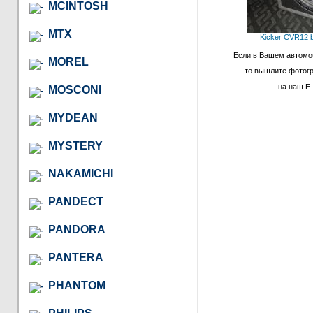
MCINTOSH
MTX
Kicker CVR12 b
Если в Вашем автомо
MOREL
то вышлите фотог
на наш E-
MOSCONI
MYDEAN
MYSTERY
NAKAMICHI
PANDECT
PANDORA
PANTERA
PHANTOM