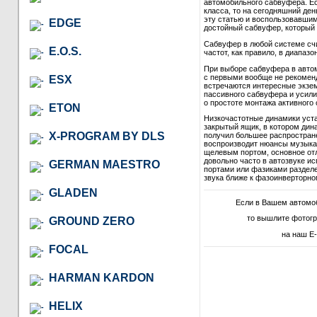
автомобильного сабвуфера. Ес
класса, то на сегодняшний де
эту статью и воспользовавши
EDGE
достойный сабвуфер, который в
Сабвуфер в любой системе сч
E.O.S.
частот, как правило, в диапазон
При выборе сабвуфера в автом
с первыми вообще не рекомендо
ESX
встречаются интересные экзем
пассивного сабвуфера и усили
о простоте монтажа активного 
ETON
Низкочастотные динамики уст
закрытый ящик, в котором дина
X-PROGRAM BY DLS
получил большее распростране
воспроизводит нюансы музыкал
щелевым портом, основное отл
довольно часто в автозвуке и
GERMAN MAESTRO
портами или фазиками разделе
звука ближе к фазоинверторно
GLADEN
Если в Вашем автомо
то вышлите фотогр
GROUND ZERO
на наш E-
FOCAL
HARMAN KARDON
HELIX