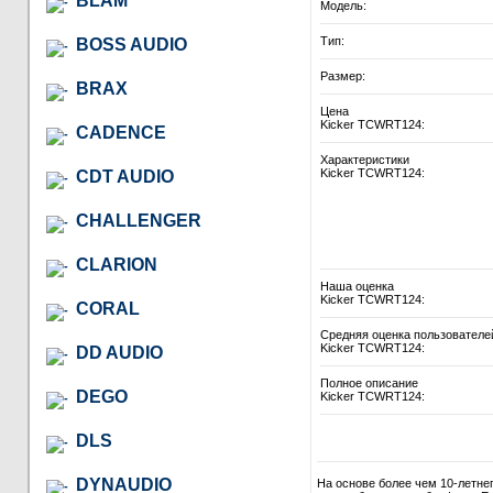
BLAM
Модель:
Тип:
BOSS AUDIO
Размер:
BRAX
Цена
Kicker TCWRT124:
CADENCE
Характеристики
Kicker TCWRT124:
CDT AUDIO
CHALLENGER
CLARION
Наша оценка
Kicker TCWRT124:
CORAL
Средняя оценка пользователе
Kicker TCWRT124:
DD AUDIO
Полное описание
DEGO
Kicker TCWRT124:
DLS
DYNAUDIO
На основе более чем 10-летне