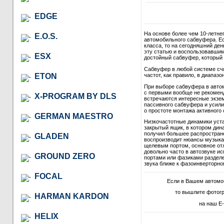
EDGE
На основе более чем 10-летне
E.O.S.
автомобильного сабвуфера. Ес
класса, то на сегодняшний де
эту статью и воспользовавши
ESX
достойный сабвуфер, который в
Сабвуфер в любой системе сч
ETON
частот, как правило, в диапазон
При выборе сабвуфера в автом
с первыми вообще не рекомендо
X-PROGRAM BY DLS
встречаются интересные экзем
пассивного сабвуфера и усили
о простоте монтажа активного 
GERMAN MAESTRO
Низкочастотные динамики уст
закрытый ящик, в котором дина
получил большее распростране
GLADEN
воспроизводит нюансы музыкал
щелевым портом, основное отл
довольно часто в автозвуке и
GROUND ZERO
портами или фазиками разделе
звука ближе к фазоинверторно
FOCAL
Если в Вашем автомо
то вышлите фотог
HARMAN KARDON
на наш E-
HELIX