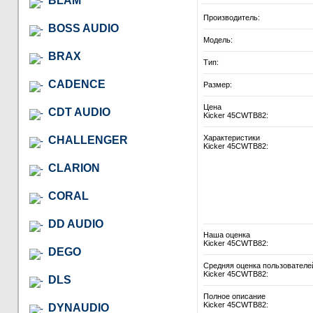
BLAM
Производитель:
BOSS AUDIO
Модель:
BRAX
Тип:
CADENCE
Размер:
Цена
CDT AUDIO
Kicker 45CWTB82:
Характеристики
CHALLENGER
Kicker 45CWTB82:
CLARION
CORAL
DD AUDIO
Наша оценка
Kicker 45CWTB82:
DEGO
Средняя оценка пользователе
Kicker 45CWTB82:
DLS
Полное описание
Kicker 45CWTB82:
DYNAUDIO