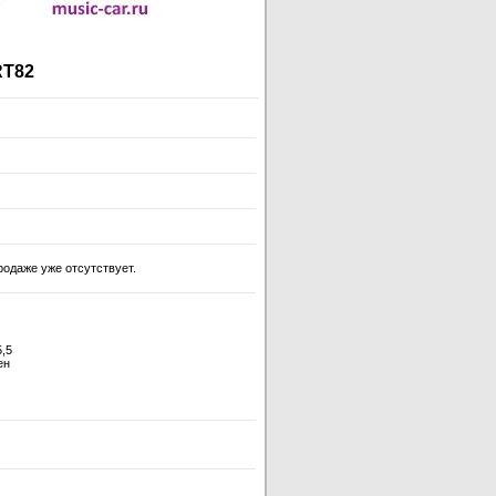
RT82
одаже уже отсутствует.
5,5
ен