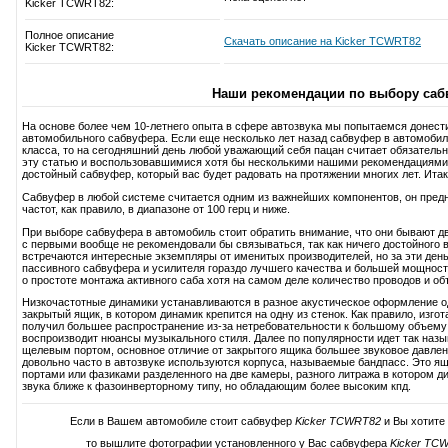
Kicker TCWRT82:
Полное описание
Скачать описание на Kicker TCWRT82
Kicker TCWRT82:
Наши рекомендации по выбору саб
На основе более чем 10-летнего опыта в сфере автозвука мы попытаемся донест
автомобильного сабвуфера. Если еще несколько лет назад сабвуфер в автомобиль
класса, то на сегодняшний день любой уважающий себя пацан считает обязатель
эту статью и воспользовавшимися хотя бы несколькими нашими рекомендациями
достойный сабвуфер, который вас будет радовать на протяжении многих лет. Итак,
Сабвуфер в любой системе считается одним из важнейших компонентов, он пред
частот, как правило, в диапазоне от 100 герц и ниже.
При выборе сабвуфера в автомобиль стоит обратить внимание, что они бывают дв
с первыми вообще не рекомендовали бы связываться, так как ничего достойного в
встречаются интересные экземпляры от именитых производителей, но за эти день
пассивного сабвуфера и усилителя гораздо лучшего качества и большей мощност
о простоте монтажа активного саба хотя на самом деле количество проводов и об
Низкочастотные динамики устанавливаются в разное акустическое оформление 
закрытый ящик, в котором динамик крепится на одну из стенок. Как правило, изг
получил большее распространение из-за нетребовательности к большому объему 
воспроизводит нюансы музыкального стиля. Далее по популярности идет так наз
щелевым портом, основное отличие от закрытого ящика большее звуковое давление
довольно часто в автозвуке используются корпуса, называемые бандпасс. Это ящ
портами или фазиками разделенного на две камеры, разного литража в котором д
звука ближе к фазоинверторному типу, но обладающим более высоким кпд.
Если в Вашем автомобиле стоит сабвуфер
Kicker TCWRT82
и Вы хотите
то вышлите фотографии установленного у Вас сабвуфера
Kicker TC