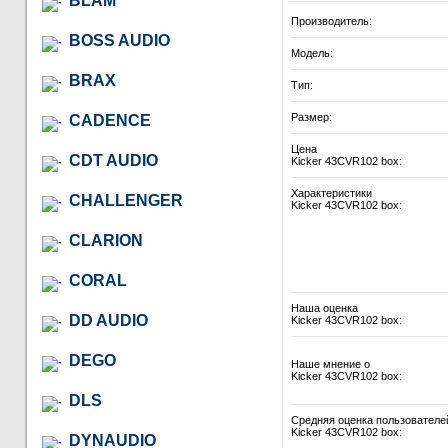
BLAM
Производитель:
BOSS AUDIO
Модель:
BRAX
Тип:
Размер:
CADENCE
Цена
CDT AUDIO
Kicker 43CVR102 box:
Характеристики
CHALLENGER
Kicker 43CVR102 box:
CLARION
CORAL
Наша оценка
DD AUDIO
Kicker 43CVR102 box:
DEGO
Наше мнение о
Kicker 43CVR102 box:
DLS
Средняя оценка пользователе
Kicker 43CVR102 box:
DYNAUDIO