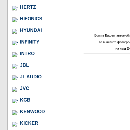
HERTZ
HIFONICS
HYUNDAI
Если в Вашем автомоб
INFINITY
то вышлите фотогра
на наш E-
INTRO
JBL
JL AUDIO
JVC
KGB
KENWOOD
KICKER