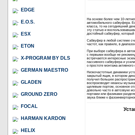
EDGE
На основе более чем 10-летне
E.O.S.
автомобильного сабвуфера. Ес
класса, то на сегодняшний де
эту статью и воспользовавши
ESX
достойный сабвуфер, который в
Сабвуфер в любой системе сч
частот, как правило, в диапазон
ETON
При выборе сабвуфера в автом
с первыми вообще не рекомендо
X-PROGRAM BY DLS
встречаются интересные экзем
пассивного сабвуфера и усили
о простоте монтажа активного 
GERMAN MAESTRO
Низкочастотные динамики уст
закрытый ящик, в котором дина
получил большее распростране
GLADEN
воспроизводит нюансы музыкал
щелевым портом, основное отл
довольно часто в автозвуке и
GROUND ZERO
портами или фазиками разделе
звука ближе к фазоинверторно
FOCAL
Уста
HARMAN KARDON
HELIX