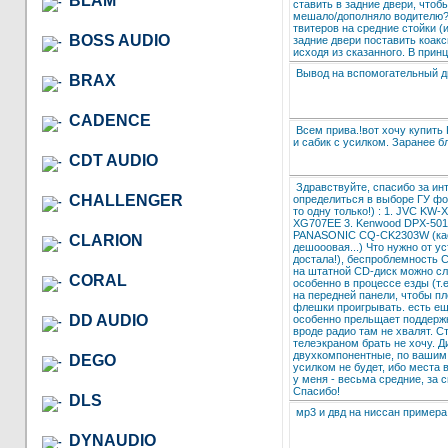
BLAM
ставить в задние двери, чтоб
мешало/дополняло водителю? 
твитеров на средние стойки (
BOSS AUDIO
задние двери поставить коак
исходя из сказанного. В принц
Вывод на вспомогательный д
BRAX
CADENCE
Всем прива.!вот хочу купить 
и сабик с усилком. Заранее бл
CDT AUDIO
Здравствуйте, спасибо за ин
CHALLENGER
определиться в выборе ГУ фо
то одну только!) : 1. JVC KW-
XG707EE 3. Kenwood DPX-501U
PANASONIC CQ-CK2303W (кас
CLARION
дешооовая...) Что нужно от у
достала!), беспроблемность C
на штатной CD-диск можно сл
CORAL
особенно в процессе езды (т.
на передней панели, чтобы пл
флешки проигрывать. есть е
DD AUDIO
особенно прельщает поддержка
вроде радио там не хвалят. С
телеэкраном брать не хочу. Д
двухкомпонентные, по вашим 
DEGO
усилком не будет, ибо места 
у меня - весьма средние, за
Спасибо!
DLS
мр3 и двд на ниссан примера
DYNAUDIO