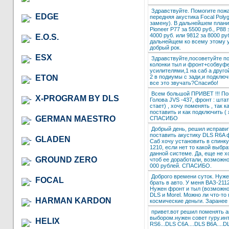
Здравствуйте. Помогите пож
EDGE
передняя акустика Focal Poly
замену). В дальнейшем плани
Pioneer P77 за 5500 руб., P88 
4000 руб. или 9812 за 8000 ру
E.O.S.
дальнейщем ко всему этому у
добрый рок.
ESX
Здравствуйте,посоветуйте п
колонки тыл и фронт+собвуфе
усилителями,1 на саб а друго
2 в подиумы с зади,и подключи
ETON
все это звучать?Спасибо!
Всем большой ПРИВЕТ !!! Пом
X-PROGRAM BY DLS
Голова JVS -437, фронт : штат
стает) , хочу поменять , так 
поставить и как подключить (
GERMAN MAESTRO
СПАСИБО
Добрый день, решил исправит
поставить акустику DLS R6A 
GLADEN
Саб хочу установить в спинку
1210, если нет то какой выбр
данной системе. Да, еще не х
GROUND ZERO
чтоб ее доработали, возможн
000 рублей. СПАСИБО.
Доброго времени суток. Нуже
FOCAL
брать в авто. У меня ВАЗ-21
Нужен фронт и тыл (возможно 
DLS и Morel. Можно ли что-то
HARMAN KARDON
космические деньги. Заранее 
привет.вот решил поменять а
выбором.нужен совет гуру.инт
HELIX
RS6...DLS C6A....DLS B6A...