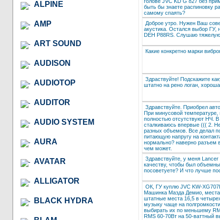
голове JVC KD G 827 без при
ALPINE
быть бы знаете распиновку р
самому спаять?
AMP
Доброе утро. Нужен Ваш совет
акустика. Остался выбор ГУ, н
DEH P88RS. Слушаю тяжелую 
ART SOUND
Какие конкретно марки вибро
AUDISON
Здраствуйте! Подскажите к
AUDIOTOP
штатно на рено логан, хороша
AUDITOR
Здравствуйте. Приобрел авт
При минусовой температуре, 
полностью отсутствуют НЧ. В
AUDIO SYSTEM
сталкиваюсь впервые ((( 2. Н
разных объемов. Все делал по
питающую напругу на контакта
AURA
нормально? наверно разъем в
чем может.
Здравствуйте, у меня Lancer
AVATAR
качеству, чтобы был объемный
посоветуете? И что лучше по
ALLIGATOR
ОК, ГУ куплю JVC KW-XG707E
Машинка Мазда Демио, места м
штатные места 16,5 в четырех
BLACK HYDRA
музыку чаще на полгромкости.
выбирать их по меньшему RMS
RMS 60-70Вт на 50-ваттный вы