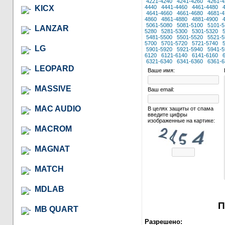
4221-4240
4241-4260
4261-4
KICX
4440
4441-4460
4461-4480
4641-4660
4661-4680
4681-4
4860
4861-4880
4881-4900
5061-5080
5081-5100
5101-5
LANZAR
5280
5281-5300
5301-5320
5481-5500
5501-5520
5521-5
5700
5701-5720
5721-5740
LG
5901-5920
5921-5940
5941-5
6120
6121-6140
6141-6160
6321-6340
6341-6360
6361-6
LEOPARD
Ваше имя:
MASSIVE
Ваш email:
MAC AUDIO
В целях защиты от спама
введите цифры
изображенные на картике:
MACROM
MAGNAT
MATCH
MDLAB
П
MB QUART
Разрешено: