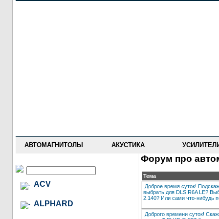
НОВОСТИ
ПРАЙС-ЛИСТ
ФОРУМ
ГДЕ КУПИТЬ
ОПИСАНИЯ
УСТАНОВКА
АНТИ-РАДАРЫ
АВТОМАГНИТОЛЫ
АКУСТИКА
УСИЛИТЕЛ
Форум про автом
Тема
ACV
Доброе время суток! Подскаж
выбрать для DLS R6A LE? Выб
2.140? Или сами что-нибудь п
ALPHARD
Доброго времени суток! Скаж