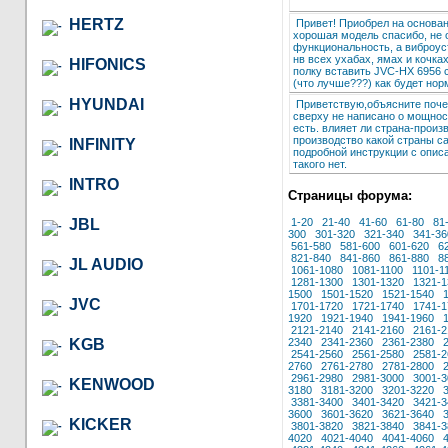
HERTZ
Привет! Приобрел на основа
хорошая модель спасибо, не о
функциональность, а виброус
нв всех ухабах, ямах и кочка
HIFONICS
полку вставить JVC-HX 6956 
(что лучше???) как будет н
HYUNDAI
Приветствую,объясните поче
сверху не написано о мощнос
есть. влияет ли страна-произ
производство какой страны с
INFINITY
подробной инструкции с опис
такого нет.
INTRO
Страницы форума:
JBL
1-20
21-40
41-60
61-80
81
300
301-320
321-340
341-36
561-580
581-600
601-620
6
821-840
841-860
861-880
8
JL AUDIO
1061-1080
1081-1100
1101-1
1281-1300
1301-1320
1321-1
1500
1501-1520
1521-1540
JVC
1701-1720
1721-1740
1741-1
1920
1921-1940
1941-1960
2121-2140
2141-2160
2161-2
KGB
2340
2341-2360
2361-2380
2541-2560
2561-2580
2581-2
2760
2761-2780
2781-2800
2961-2980
2981-3000
3001-3
KENWOOD
3180
3181-3200
3201-3220
3381-3400
3401-3420
3421-3
3600
3601-3620
3621-3640
KICKER
3801-3820
3821-3840
3841-3
4020
4021-4040
4041-4060