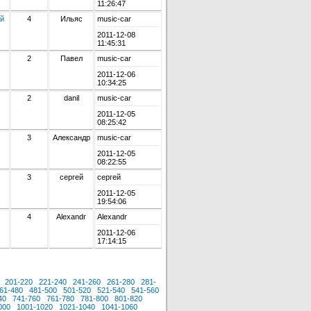
11:26:47
ой
4
Ильяс
music-car
2011-12-08
11:45:31
2
Павел
music-car
2011-12-06
10:34:25
2
danil
music-car
2011-12-05
08:25:42
3
Александр
music-car
2011-12-05
08:22:55
3
сергей
сергей
2011-12-05
19:54:06
4
Alexandr
Alexandr
2011-12-06
17:14:15
201-220
221-240
241-260
261-280
281-
61-480
481-500
501-520
521-540
541-560
40
741-760
761-780
781-800
801-820
000
1001-1020
1021-1040
1041-1060