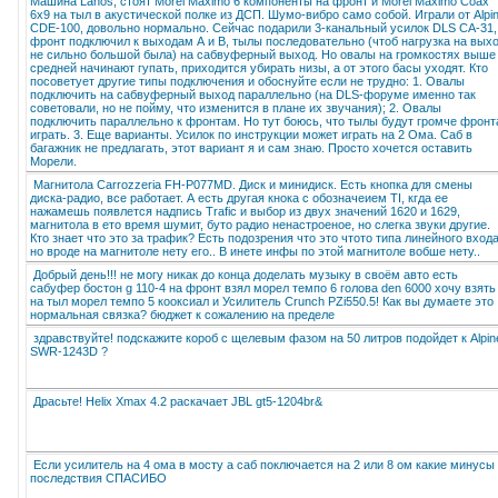
Машина Lanos, стоят Morel Maximo 6 компоненты на фронт и Morel Maximo Coax
6x9 на тыл в акустической полке из ДСП. Шумо-вибро само собой. Играли от Alpi
CDE-100, довольно нормально. Сейчас подарили 3-канальный усилок DLS CA-31,
фронт подключил к выходам А и В, тылы последовательно (чтоб нагрузка на вых
не сильно большой была) на сабвуферный выход. Но овалы на громкостях выше
средней начинают гупать, приходится убирать низы, а от этого басы уходят. Кто
посоветует другие типы подключения и обоснуйте если не трудно: 1. Овалы
подключить на сабвуферный выход параллельно (на DLS-форуме именно так
советовали, но не пойму, что изменится в плане их звучания); 2. Овалы
подключить параллельно к фронтам. Но тут боюсь, что тылы будут громче фронт
играть. 3. Еще варианты. Усилок по инструкции может играть на 2 Ома. Саб в
багажник не предлагать, этот вариант я и сам знаю. Просто хочется оставить
Морели.
Магнитола Carrozzeria FH-P077MD. Диск и минидиск. Есть кнопка для смены
диска-радио, все работает. А есть другая кнока с обозначеием TI, кгда ее
нажамешь появлется надпись Trafic и выбор из двух значений 1620 и 1629,
магнитола в ето время шумит, буто радио ненастроеное, но слегка звуки другие.
Кто знает что это за трафик? Есть подозрения что это чтото типа линейного входа
но вроде на магнитоле нету его.. В инете инфы по этой магнитоле вобше нету..
Добрый день!!! не могу никак до конца доделать музыку в своём авто есть
сабуфер бостон g 110-4 на фронт взял морел темпо 6 голова den 6000 хочу взять
на тыл морел темпо 5 кооксиал и Усилитель Crunch PZi550.5! Как вы думаете это
нормальная связка? бюджет к сожалению на пределе
здравствуйте! подскажите короб с щелевым фазом на 50 литров подойдет к Alpin
SWR-1243D ?
Драсьте! Helix Xmax 4.2 раскачает JBL gt5-1204br&
Если усилитель на 4 ома в мосту а саб поключается на 2 или 8 ом какие минусы
последствия СПАСИБО