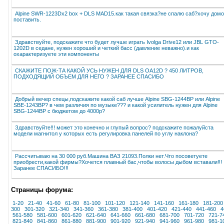
Alpine SWR-1223Dx2 box + DLS MAD15.как такая связка?не спалю саб?хочу дом
поставить.
Здравствуйте, подскажите что будет лучше играть Ivolga Drive12 или JBL GTO-
1202D в седане, нужен хороший и четкий басс (давление неважно).и как
охарактеризуете эти компоненты
СКАЖИТЕ ПОЖ-ТА КАКОЙ УСЬ НУЖЕН ДЛЯ DLS OA12D ? 450 ЛИТРОВ,
ПОДХОДЯЩИЙ ОБЪЕМ ДЛЯ НЕГО ? ЗАРАНЕЕ СПАСИБО
Добрый вечер спецы,подскажите какой саб лучше Alpine SBG-1244BP или Alpine
SBE-1243BP? в чем различия по музыке??? и какой усилитель нужен для Alpine
SBG-1244BP с бюджетом до 4000р?
Здравствуйте!!! может это конечно и глупый вопрос? подскажите пожалуйста
модели магнитол у которых есть регулировка панелей по углу наклона?
Рассчитываю на 30 000 руб.Машина ВАЗ 21093.Полки нет.Что посоветуете
приобрести,какой фирмы?Хочется плавный бас,чтобы волосы дыбом вставали!!!
Заранее СПАСИБО!!!
Страницы форума:
1-20
21-40
41-60
61-80
81-100
101-120
121-140
141-160
161-180
181-200
300
301-320
321-340
341-360
361-380
381-400
401-420
421-440
441-460
4
561-580
581-600
601-620
621-640
641-660
661-680
681-700
701-720
721-7
821-840
841-860
861-880
881-900
901-920
921-940
941-960
961-980
981-1