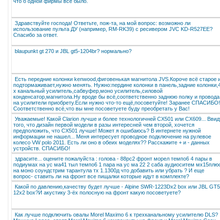
что б одной фирмы всё было.
Здравствуйте господа! Ответьте, пож-та, на мой вопрос: возможно ли
использование пульта ДУ (например, RM-RK39) с ресивером JVC KD-R527EE?
Спасибо за ответ.
blaupunkt gt 270 и JBL gt5-1204br? нормально?
Есть передние колонки kenwood,фиговенькая магнитола JVS.Короче всё старое 
подтормаживает,нужно менять. Нужно:пердине колонки в панель,задние колонки,
х канальный усилитель,сабвуфер,моно усилитель,силовой
конденсатор,магнитола.Ну вроде бы всё,соответственно заднюю полку и провода
на усилители приобрету.Если нужно что-то ещё,посоветуйте! Заранее СПАСИБО!!
Соответственно всё,что вы мне посоветуете буду преобретать у Вас!
Уважаемые! Какой Clarion лучше и более технологичней CX501 или CX609... Ввид
того, что дизайн первой модели в разы интересней чем второй, хочется
предположить, что CX501 лучше! Может я ошибаюсь? В интернете нужной
информации не нашел... Меня интересует проводное подключение на рулевое
колесо VW polo 2011. Есть ли оно в обеих моделях?? Расскажите + и - данных
устройств. СПАСИБО!
здрасите... оцените пожалуйста : голова - 88рс2 фронт морел темпо6 4 пары в
подиумах на ус ма41 тыл темпо6 1 пара на ус ма 22 2 саба аудиоситем мх15плю
на моно соундстрим тарантула тх 1.1300д что добавить или убрать ? И еще
вопрос- ставить ли на фронт все пищалки которые идут в комплекте?
Какой по давлению,качеству будет лучше - Alpine SWR-1223Dx2 box или JBL GT5
12x2 box?И акустику 3-ёх полосную на фронт какую посоветуете?
Как лучше подключить овалы Morel Maximo 6 к трехканальному усилителю DLS?