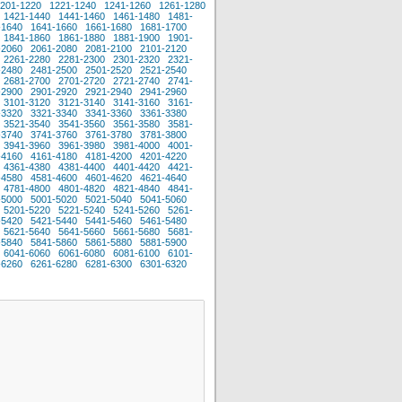
201-1220
1221-1240
1241-1260
1261-1280
1421-1440
1441-1460
1461-1480
1481-
-1640
1641-1660
1661-1680
1681-1700
1841-1860
1861-1880
1881-1900
1901-
-2060
2061-2080
2081-2100
2101-2120
2261-2280
2281-2300
2301-2320
2321-
-2480
2481-2500
2501-2520
2521-2540
2681-2700
2701-2720
2721-2740
2741-
-2900
2901-2920
2921-2940
2941-2960
3101-3120
3121-3140
3141-3160
3161-
-3320
3321-3340
3341-3360
3361-3380
3521-3540
3541-3560
3561-3580
3581-
-3740
3741-3760
3761-3780
3781-3800
3941-3960
3961-3980
3981-4000
4001-
-4160
4161-4180
4181-4200
4201-4220
4361-4380
4381-4400
4401-4420
4421-
-4580
4581-4600
4601-4620
4621-4640
4781-4800
4801-4820
4821-4840
4841-
-5000
5001-5020
5021-5040
5041-5060
5201-5220
5221-5240
5241-5260
5261-
-5420
5421-5440
5441-5460
5461-5480
5621-5640
5641-5660
5661-5680
5681-
-5840
5841-5860
5861-5880
5881-5900
6041-6060
6061-6080
6081-6100
6101-
-6260
6261-6280
6281-6300
6301-6320