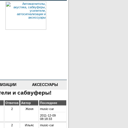
ЛИЗАЦИИ
АКСЕССУАРЫ
тели и сабвуферы!
Ответов
Автор
Последнее
2
Женя
music-car
2011-12-09
08:18:33
2
Ильяс
music-car