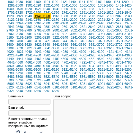
1061-1080
1081-1100
1101-1120
1121-1140
1141-1160
1161-1180
1181-1200
1
1281-1300
1301-1320
1321-1340
1341-1360
1361-1380
1381-1400
1401-1420
1500
1501-1520
1521-1540
1541-1560
1561-1580
1581-1600
1601-1620
1621
1701-1720
1721-1740
1741-1760
1761-1780
1781-1800
1801-1820
1821-1840
1920
1921-1940
1941-1960
1961-1980
1981-2000
2001-2020
2021-2040
2041
2121-2140
2141-2160
2161-2180
2181-2200
2201-2220
2221-2240
2241-2260
2340
2341-2360
2361-2380
2381-2400
2401-2420
2421-2440
2441-2460
2461
2541-2560
2561-2580
2581-2600
2601-2620
2621-2640
2641-2660
2661-2680
2760
2761-2780
2781-2800
2801-2820
2821-2840
2841-2860
2861-2880
2881
2961-2980
2981-3000
3001-3020
3021-3040
3041-3060
3061-3080
3081-3100
3180
3181-3200
3201-3220
3221-3240
3241-3260
3261-3280
3281-3300
3301
3381-3400
3401-3420
3421-3440
3441-3460
3461-3480
3481-3500
3501-3520
3600
3601-3620
3621-3640
3641-3660
3661-3680
3681-3700
3701-3720
3721
3801-3820
3821-3840
3841-3860
3861-3880
3881-3900
3901-3920
3921-3940
4020
4021-4040
4041-4060
4061-4080
4081-4100
4101-4120
4121-4140
4141
4221-4240
4241-4260
4261-4280
4281-4300
4301-4320
4321-4340
4341-4360
4440
4441-4460
4461-4480
4481-4500
4501-4520
4521-4540
4541-4560
4561
4641-4660
4661-4680
4681-4700
4701-4720
4721-4740
4741-4760
4761-4780
4860
4861-4880
4881-4900
4901-4920
4921-4940
4941-4960
4961-4980
4981
5061-5080
5081-5100
5101-5120
5121-5140
5141-5160
5161-5180
5181-5200
5280
5281-5300
5301-5320
5321-5340
5341-5360
5361-5380
5381-5400
5401
5481-5500
5501-5520
5521-5540
5541-5560
5561-5580
5581-5600
5601-5620
5700
5701-5720
5721-5740
5741-5760
5761-5780
5781-5800
5801-5820
5821
5901-5920
5921-5940
5941-5960
5961-5980
5981-6000
6001-6020
6021-6040
6120
6121-6140
6141-6160
6161-6180
6181-6200
6201-6220
6221-6240
6241
6321-6340
6341-6360
6361-6380
Ваше имя:
Ваш вопрос:
Ваш email:
В целях защиты от спама
введите цифры
изображенные на картике: