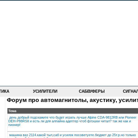
ТИКА
УСИЛИТЕЛИ
САБВУФЕРЫ
СИГНА
Форум про автомагнитолы, акустику, усили
Тема
день добрый подскажите что будет играть лучше Alpine CDA-9812RB или Pioneer
DEH-P88RSII и есть ли для алпайна адептер чтоб флэшки читал? так же как и
пионер!
машина ваз 2114.какой тыл,саб и усилок посоветуете.бюджет до 25т.р.но только