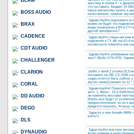
BLAM
акустику в своём 3 - х дверн
что поставить. Бюджет 15 000
какую магнитолку купить в д
BOSS AUDIO
качественное, громкое звуча
Здравствуйте,подскажите,если
BRAX
можно ли будет это подключит
миды поканально,а ВЧ и СЧ ч
другой преобритать?
CADENCE
Здраствуйте спецы как вам в
подключен к ГУ, dls ma 41+4 к
посоветуете поменять или на
CDT AUDIO
Здравствуйте уважаемые проф
звук? (BLAU GTA-470). Заран
CHALLENGER
ребят у меня 2 уселка DLS мA
CLARION
поставить на JBL CS-3196 а 
седан,хочется баса.,сейчас 
звучит никак))))может из 12 '
CORAL
Здравчтвуйте! Помогите отпр
авто: 1. Фронт - DLS Referenc
DD AUDIO
ли поменять местами твиттер
Играть все будет от усилител
предпочтительнее, но он и д
придется покупать. Услышу л
DEGO
Здрасте а чем Алпайн 9880r 
взять?)
DLS
Здраствуйте мастера автозву
DYNAUDIO
жутко громкие и качественные.