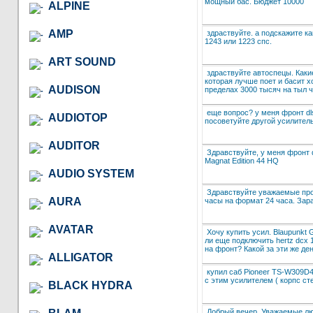
мощный бас. Бюджет 10000
ALPINE
AMP
здраствуйте. а подскажите к
1243 или 1223 спс.
ART SOUND
здраствуйте автоспецы. Какие
которая лучше поет и басит х
AUDISON
пределах 3000 тысяч на тыл ч
еще вопрос? у меня фронт dls
AUDIOTOP
посоветуйте другой усилител
AUDITOR
Здравствуйте, у меня фронт d
Magnat Edition 44 HQ
AUDIO SYSTEM
Здравствуйте уважаемые пр
AURA
часы на формат 24 часа. Зар
AVATAR
Хочу купить усил. Blaupunkt 
ли еще подключить hertz dcx 
на фронт? Какой за эти же де
ALLIGATOR
купил саб Pioneer TS-W309D4 
с этим усилителем ( корпс ст
BLACK HYDRA
Добрый вечер, Уважаемые лю