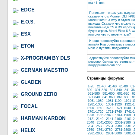
ma 41. спс
EDGE
Понимаю что вам уже надоел
сказали что к Pioneer DEH-P8
Morel Elate 6 3-way и отдельно
E.O.S.
выхода..Сказали что можно то
поканально,а СЧ и ВЧ через к
будет играть Morel Elate 6 3
ESX
или они что то перепутали?
И еще посоветуйте хорошие к
алпайн Rка сочетались класс
ETON
можно пустить под усилок.
X-PROGRAM BY DLS
Здраствуйте посоветуйте мне
классно, был качественным, 
поддерживал саб.спс
GERMAN MAESTRO
Страницы форума:
GLADEN
1-20
21-40
41-60
61-80
81
300
301-320
321-340
341-36
GROUND ZERO
561-580
581-600
601-620
6
821-840
841-860
861-880
8
1061-1080
1081-1100
1101-1
1281-1300
1301-1320
1321-1
FOCAL
1500
1501-1520
1521-1540
1701-1720
1721-1740
1741-1
1920
1921-1940
1941-1960
HARMAN KARDON
2121-2140
2141-2160
2161-2
2340
2341-2360
2361-2380
2541-2560
2561-2580
2581-2
HELIX
2760
2761-2780
2781-2800
2961-2980
2981-3000
3001-3