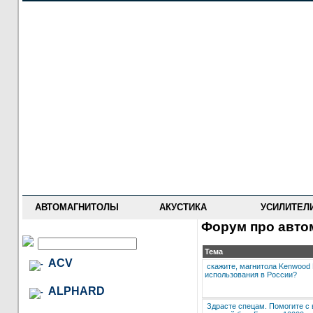
НОВОСТИ
ПРАЙС-ЛИСТ
ФОРУМ
ГДЕ КУПИТЬ
ОПИСАНИЯ
УСТАНОВКА
АНТИ-РАДАРЫ
АВТОМАГНИТОЛЫ
АКУСТИКА
УСИЛИТЕЛ
Форум про автом
Тема
ACV
скажите, магнитола Kenwood
использования в России?
ALPHARD
Здрасте спецам. Помогите с 