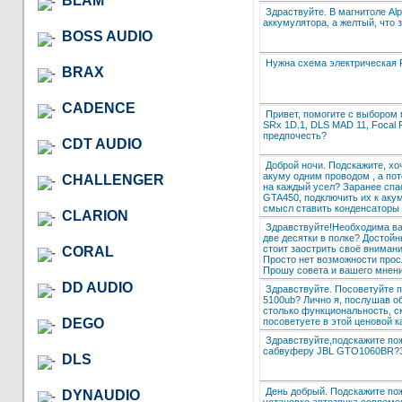
BLAM
Здраствуйте. В магнитоле Al
аккумулятора, а желтый, что з
BOSS AUDIO
Нужна схема электрическая
BRAX
CADENCE
Привет, помогите с выбором 
SRx 1D.1, DLS MAD 11, Focal F
предпочесть?
CDT AUDIO
Доброй ночи. Подскажите, хо
акуму одним проводом , а по
CHALLENGER
на каждый усел? Заранее спа
GTA450, подключить их к акум
смысл ставить конденсаторы 
CLARION
Здравствуйте!Необходима ваш
две десятки в полке? Достойн
стоит заострить своё вниман
CORAL
Просто нет возможности прослу
Прошу совета и вашего мнени
DD AUDIO
Здравствуйте. Посоветуйте по
5100ub? Лично я, послушав о
столько функциональность, ск
посоветуете в этой ценовой к
DEGO
Здравствуйте,подскажите пож
сабвуферу JBL GTO1060BR?З
DLS
День добрый. Подскажите по
DYNAUDIO
установке автозвука соврем