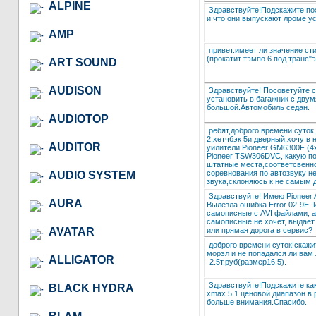
ALPINE
Здравствуйте!Подскажите пож
и что они выпускают лроме у
AMP
привет.имеет ли значение ст
(прокатит тэмпо 6 под транс"э
ART SOUND
AUDISON
Здравствуйте! Посоветуйте 
установить в багажник с дву
большой.Автомобиль седан.
AUDIOTOP
ребят,доброго времени суток
2,хетчбэк 5и дверный,хочу в 
AUDITOR
уилители Pioneer GM6300F (4
Pioneer TSW306DVC, какую под
штатные места,соответсвенно
соревнования по автозвуку н
AUDIO SYSTEM
звука,склоняюсь к не самым до
Здравствуйте! Имею Pioneer
AURA
Вылезла ошибка Error 02-9E. 
самописные с АVI файлами, а
самописные не хочет, выдает 
или прямая дорога в сервис?
AVATAR
доброго времени суток!скаж
морэл и не попадался ли вам 
ALLIGATOR
-2.5т.руб(размер16.5).
Здравствуйте!Подскажите как
BLACK HYDRA
xmax 5.1 ценовой диапазон в 
больше внимания.Спасибо.