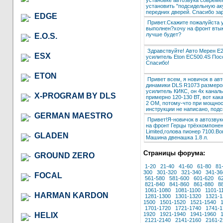
установить "подсидельную ак
передних дверей. Спасибо за
EDGE
Привет.Скажите пожалуйста 
выполнен?хочу на фронт втыкн
лучше будет?
E.O.S.
Здравствуйте! Авто Мерен E2
ESX
усилитель Eton EC500.4S Посов
Спасибо!
ETON
Привет всем, я новичок в авт
динамики DLS R1073 размером
усилитель КИКС, он 4х каналь
X-PROGRAM BY DLS
примерно 120-130 ВТ, вот как
2 ОМ, потому-что при мощност
инструкции не написано, под
GERMAN MAESTRO
Привет!Я-новичок в автозву
на фронт Герцы трёхкомпонен
Limited,голова пионер 7100.В
GLADEN
Машина двенашка 1.8 л.
Страницы форума:
GROUND ZERO
1-20
21-40
41-60
61-80
81
300
301-320
321-340
341-36
FOCAL
561-580
581-600
601-620
6
821-840
841-860
861-880
8
1061-1080
1081-1100
1101-1
HARMAN KARDON
1281-1300
1301-1320
1321-1
1500
1501-1520
1521-1540
1701-1720
1721-1740
1741-1
HELIX
1920
1921-1940
1941-1960
2121-2140
2141-2160
2161-2