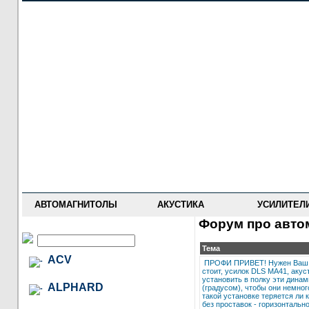
НОВОСТИ
ПРАЙС-ЛИСТ
ФОРУМ
ГДЕ КУПИТЬ
ОПИСАНИЯ
УСТАНОВКА
АНТИ-РАДАРЫ
АВТОМАГНИТОЛЫ
АКУСТИКА
УСИЛИТЕЛ
Форум про автом
Тема
ACV
ПРОФИ ПРИВЕТ! Нужен Ваш п
стоит, усилок DLS MA41, акус
установить в полку эти динам
ALPHARD
(градусом), чтобы они немног
такой установке теряется ли к
без проставок - горизонтал