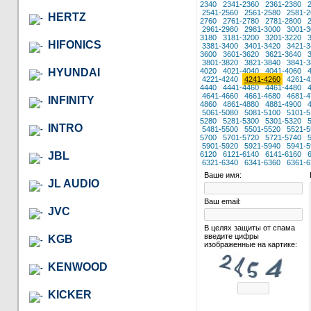
2340
2341-2360
2361-2380
2541-2560
2561-2580
2581-2
HERTZ
2760
2761-2780
2781-2800
2961-2980
2981-3000
3001-3
3180
3181-3200
3201-3220
HIFONICS
3381-3400
3401-3420
3421-3
3600
3601-3620
3621-3640
3801-3820
3821-3840
3841-3
HYUNDAI
4020
4021-4040
4041-4060
4221-4240
4241-4260
4261-4
4440
4441-4460
4461-4480
4641-4660
4661-4680
4681-4
INFINITY
4860
4861-4880
4881-4900
5061-5080
5081-5100
5101-5
5280
5281-5300
5301-5320
INTRO
5481-5500
5501-5520
5521-5
5700
5701-5720
5721-5740
5901-5920
5921-5940
5941-5
JBL
6120
6121-6140
6141-6160
6321-6340
6341-6360
6361-6
Ваше имя:
JL AUDIO
Ваш email:
JVC
В целях защиты от спама
введите цифры
KGB
изображенные на картике:
KENWOOD
KICKER