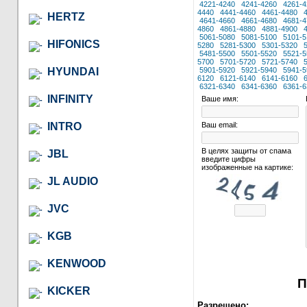
4221-4240
4241-4260
4261-4
4440
4441-4460
4461-4480
HERTZ
4641-4660
4661-4680
4681-4
4860
4861-4880
4881-4900
5061-5080
5081-5100
5101-5
HIFONICS
5280
5281-5300
5301-5320
5481-5500
5501-5520
5521-5
5700
5701-5720
5721-5740
HYUNDAI
5901-5920
5921-5940
5941-5
6120
6121-6140
6141-6160
6321-6340
6341-6360
6361-6
INFINITY
Ваше имя:
INTRO
Ваш email:
В целях защиты от спама
JBL
введите цифры
изображенные на картике:
JL AUDIO
JVC
KGB
KENWOOD
П
KICKER
Разрешено: