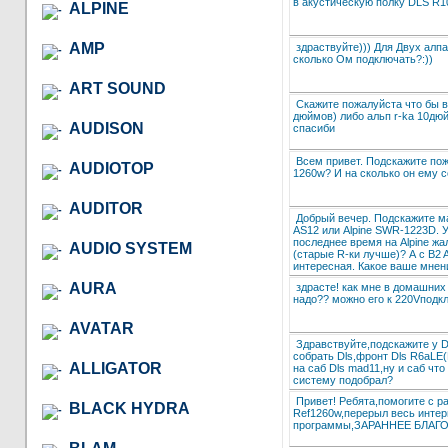
в акустическую полку DLS R1
ALPINE
AMP
здраствуйте))) Для Двух алп
сколько Ом подключать?:))
ART SOUND
Скажите пожалуйста что бы в
дюймов) либо альп r-ka 10дю
AUDISON
спасиби
Всем привет. Подскажите пож
AUDIOTOP
1260w? И на сколько он ему 
AUDITOR
Добрый вечер. Подскажите ма
AS12 или Alpine SWR-1223D. 
последнее время на Alpine ж
AUDIO SYSTEM
(старые R-ки лучше)? А с B2 
интересная. Какое ваше мнен
AURA
здрасте! как мне в домашних
надо?? можно его к 220Vподк
AVATAR
Здравствуйте,подскажите у D
собрать Dls,фронт Dls R6aLE(
ALLIGATOR
на саб Dls mad11,ну и саб ч
систему подобрал?
Привет! Ребята,помогите с рас
BLACK HYDRA
Ref1260w,перерыл весь интер
программы,ЗАРАННЕЕ БЛАГО