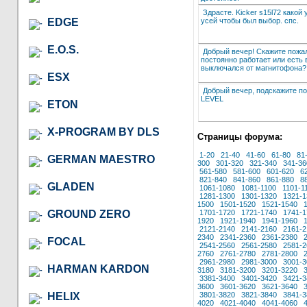
Здрасте. Kicker s15l72 какой
усей чтобы был выбор. спс.
EDGE
E.O.S.
Добрый вечер! Скажите пожа
постоянно работает или есть
выключался от магнитофона?
ESX
Добрый вечер, подскажите п
LEVEL
ETON
X-PROGRAM BY DLS
Страницы форума:
1-20
21-40
41-60
61-80
81
GERMAN MAESTRO
300
301-320
321-340
341-36
561-580
581-600
601-620
6
821-840
841-860
861-880
8
GLADEN
1061-1080
1081-1100
1101-1
1281-1300
1301-1320
1321-1
1500
1501-1520
1521-1540
GROUND ZERO
1701-1720
1721-1740
1741-1
1920
1921-1940
1941-1960
2121-2140
2141-2160
2161-2
2340
2341-2360
2361-2380
FOCAL
2541-2560
2561-2580
2581-2
2760
2761-2780
2781-2800
2961-2980
2981-3000
3001-3
HARMAN KARDON
3180
3181-3200
3201-3220
3381-3400
3401-3420
3421-3
3600
3601-3620
3621-3640
HELIX
3801-3820
3821-3840
3841-3
4020
4021-4040
4041-4060