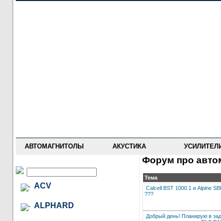
НОВОСТИ
ПРАЙС-ЛИСТ
ФОРУМ
ГДЕ КУПИТЬ
ОПИСАНИЯ
УСТАНОВКА
АНТИ-РАДАРЫ
АВТОМАГНИТОЛЫ
АКУСТИКА
УСИЛИТЕЛ
Форум про автом
Тема
ACV
Calcell BST 1000.1 и Alpine 
???
ALPHARD
Добрый день! Планирую в задн