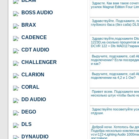
BLAM
Здрасте. Как вам такое соче
усилок Magnat Edition Four Li
BOSS AUDIO
Здравствуйте. Подскажите, п
BRAX
глубокого баса (без саба) DL
CADENCE
Здравствуйте,подскажите Dls
1223D,на сколько процентов и
DCVR 122 + Dls MAD11?заране
CDT AUDIO
Выручите, подскажите, саб A
подключении? Если посередин
CHALLENGER
и как?
Выручите, подскажите, саб A
CLARION
подключении на 4,2 и 1 Ом?
CORAL
Привет всем. Подскажите мне 
несколько штук чтобы было н
DD AUDIO
Здраствуйте посоветуйте уси
DEGO
отдуши.
DLS
Доброй ночи. Хотелось бы доб
Подобра несколько комлектов. 
vcvr122+Lighting Audio 1000m
DYNAUDIO
достойное.