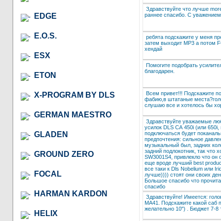
Здравствуйте что лучше morel 
раннее спасибо. С уважением
EDGE
E.O.S.
ребята подскажите у меня пр
затем выходит MP3 а потом 
хендай
ESX
Помогите подобрать усилител
благодарен.
ETON
Всем привет!!! Подскажите п
X-PROGRAM BY DLS
фабию,в штатаные места?голо
слушаю все и хотелось бы хо
GERMAN MAESTRO
Здравствуйте уважаемые люби
усилок DLS СА 450i (или 650i
подключаться будет поканаль
GLADEN
предпочтения: сильное давлен
музыкальный был, задних коло
задний подлокотник, так что 
GROUND ZERO
SW3001S4, привлекло что он о
еще вроде лучший best produc
все таки к Dls Nobelium или Ir
FOCAL
лучше)))) стоят они своих де
Большое спасибо что прочита
спасибо
HARMAN KARDON
Здравствуйте! Имеется: голов
MA41. Подскажите какой саб 
желательно 10") . Бюджет 7-8 т
HELIX