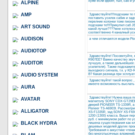
хуже если фронт, тыл, саб и 
ALPINE
AMP
Здравствуйте!!!!подскажи те
поставить усилок сабик и задн
перелние колонки тоже пиооне
подскажи те!!!Прикупил саб J
ART SOUND
какой лучше????мне хотелось
соответтвенно 4 каналный ус
AUDISON
а чем отличаются модели Pi
AUDIOTOP
Здравствуйте! Посоветуйте,
R907EE? Важно качество звуча
AUDITOR
лучшую, а также дальнейшее
усилителя). Также подскажите
выходного сигнала, т.к. у KD-
В? Какая разница при эсплуа
AUDIO SYSTEM
Здравствуйте! такой вопрос ,
имеете возможность выслать 
AURA
Здравствуйте! Нужна ваша п
AVATAR
магнитолу SONY CDX-GT29EE
дверей PIONEER TS-1339R, а 
Pioneer TS-A6903I. Рассматр
ALLIGATOR
XS-F1335R, зад SONY XS-F69
1200 (1300) класса. Выше пер
руб. с минимумом работ по уст
BLACK HYDRA
лишена существования как кл
дешевых моделей других про
Требования к аккустике чтени
без многотысячных вложений