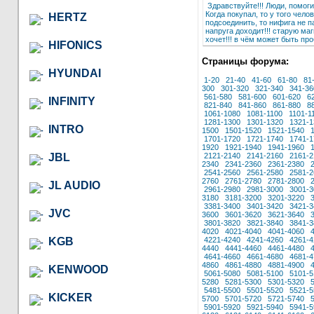
Здравствуйте!!! Люди, помогит
Когда покупал, то у того чело
HERTZ
подсоединить, то нифига не па
напруга доходит!!! старую маг
хочет!!! в чём может быть про
HIFONICS
Страницы форума:
HYUNDAI
1-20
21-40
41-60
61-80
81
300
301-320
321-340
341-36
561-580
581-600
601-620
6
INFINITY
821-840
841-860
861-880
8
1061-1080
1081-1100
1101-1
1281-1300
1301-1320
1321-1
INTRO
1500
1501-1520
1521-1540
1701-1720
1721-1740
1741-1
1920
1921-1940
1941-1960
JBL
2121-2140
2141-2160
2161-2
2340
2341-2360
2361-2380
2541-2560
2561-2580
2581-2
2760
2761-2780
2781-2800
JL AUDIO
2961-2980
2981-3000
3001-3
3180
3181-3200
3201-3220
3381-3400
3401-3420
3421-3
JVC
3600
3601-3620
3621-3640
3801-3820
3821-3840
3841-3
4020
4021-4040
4041-4060
KGB
4221-4240
4241-4260
4261-4
4440
4441-4460
4461-4480
4641-4660
4661-4680
4681-4
4860
4861-4880
4881-4900
KENWOOD
5061-5080
5081-5100
5101-5
5280
5281-5300
5301-5320
5481-5500
5501-5520
5521-5
KICKER
5700
5701-5720
5721-5740
5901-5920
5921-5940
5941-5