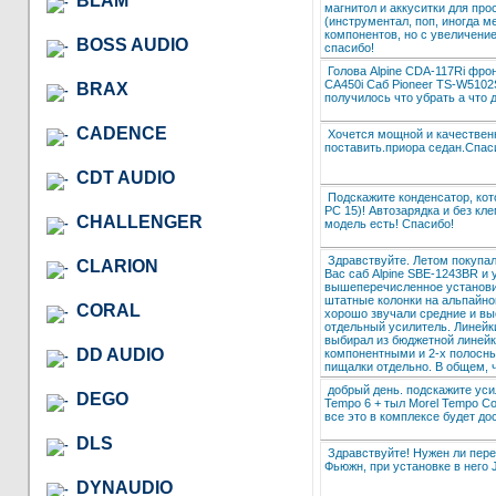
BLAM
магнитол и аккуситки для пр
(инструментал, поп, иногда м
компонентов, но с увеличение
BOSS AUDIO
спасибо!
Голова Alpine CDA-117Ri фро
CA450i Саб Pioneer TS-W5102
BRAX
получилось что убрать а что 
CADENCE
Хочется мощной и качественн
поставить.приора седан.Спас
CDT AUDIO
Подскажите конденсатор, кот
PC 15)! Автозарядка и без кл
CHALLENGER
модель есть! Спасибо!
Здравствуйте. Летом покупал
CLARION
Вас саб Alpine SBE-1243BR и 
вышеперечисленное установил
штатные колонки на альпайнов
CORAL
хорошо звучали средние и выс
отдельный усилитель. Линейк
выбирал из бюджетной линейки
DD AUDIO
компонентными и 2-х полосны
пищалки отдельно. В общем, 
добрый день. подскажите уси
DEGO
Tempo 6 + тыл Morel Tempo Co
все это в комплексе будет дос
DLS
Здравствуйте! Нужен ли пере
Фьюжн, при установке в него
DYNAUDIO