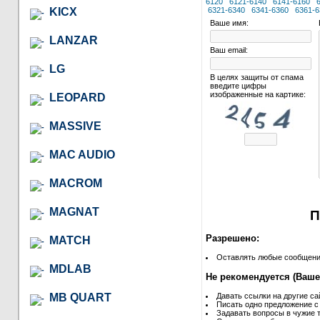
6120
6121-6140
6141-6160
KICX
6321-6340
6341-6360
6361-6
Ваше имя:
LANZAR
Ваш email:
LG
В целях защиты от спама
введите цифры
изображенные на картике:
LEOPARD
MASSIVE
MAC AUDIO
MACROM
MAGNAT
П
Разрешено:
MATCH
Оставлять любые сообщения 
MDLAB
Не рекомендуется (Ваше
MB QUART
Давать ссылки на другие са
Писать одно предложение с
Задавать вопросы в чужие т