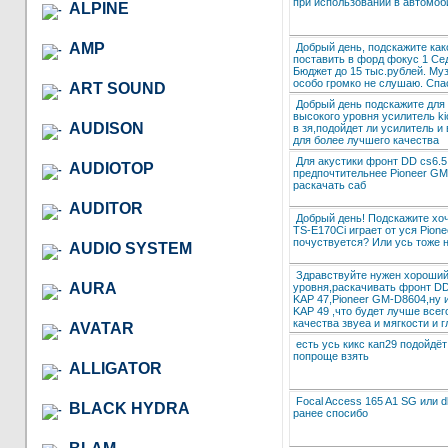
при использовании в автомоб
ALPINE
AMP
Добрый день, подскажите как
поставить в форд фокус 1 Се
Бюджет до 15 тыс.рублей. Муз
особо громко не слушаю. Спа
ART SOUND
Добрый день подскажите для 
высокого уровня усилитель kic
AUDISON
в зя,подойдет ли усилитель и
для более лучшего качества
Для акустики фронт DD cs6.5
AUDIOTOP
предпочтительнее Pioneer GM
раскачать саб
AUDITOR
Добрый день! Подскажите хоч
TS-E170Ci играет от уся Pion
почуствуется? Или усь тоже 
AUDIO SYSTEM
Здравствуйте нужен хороший
AURA
уровня,раскачивать фронт DD
KAP 47,Pioneer GM-D8604,ну и
KAP 49 ,что будет лучше всего
качества звуеа и мягкости и 
AVATAR
есть усь кикс кап29 подойдё
попроще взять
ALLIGATOR
Focal Access 165 A1 SG или d
BLACK HYDRA
ранее спосибо