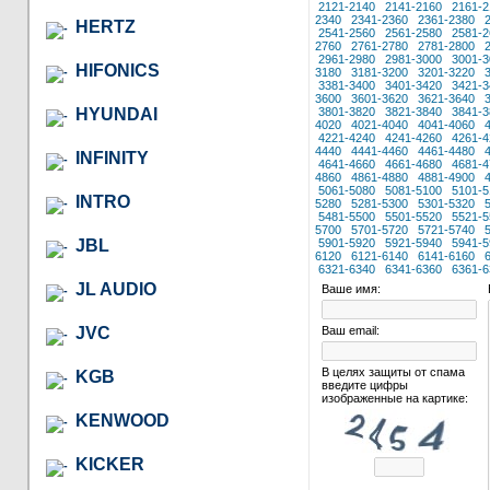
2121-2140
2141-2160
2161-2
2340
2341-2360
2361-2380
HERTZ
2541-2560
2561-2580
2581-2
2760
2761-2780
2781-2800
2961-2980
2981-3000
3001-3
HIFONICS
3180
3181-3200
3201-3220
3381-3400
3401-3420
3421-3
3600
3601-3620
3621-3640
HYUNDAI
3801-3820
3821-3840
3841-3
4020
4021-4040
4041-4060
4221-4240
4241-4260
4261-4
4440
4441-4460
4461-4480
INFINITY
4641-4660
4661-4680
4681-4
4860
4861-4880
4881-4900
5061-5080
5081-5100
5101-5
INTRO
5280
5281-5300
5301-5320
5481-5500
5501-5520
5521-5
5700
5701-5720
5721-5740
JBL
5901-5920
5921-5940
5941-5
6120
6121-6140
6141-6160
6321-6340
6341-6360
6361-6
JL AUDIO
Ваше имя:
JVC
Ваш email:
В целях защиты от спама
KGB
введите цифры
изображенные на картике:
KENWOOD
KICKER