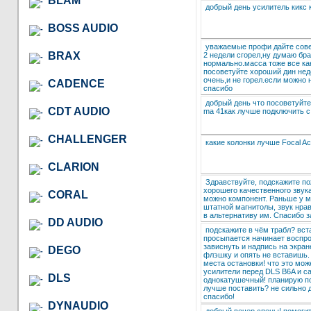
BLAM
добрый день усилитель кикс 
BOSS AUDIO
уважаемые профи дайте совет
BRAX
2 недели сгорел,ну думаю бра
нормально.масса тоже все как
посоветуйте хороший дин недо
очень,и не горел.если можно 
CADENCE
спасибо
добрый день что посоветуйте 
CDT AUDIO
ma 41как лучше подключить с
CHALLENGER
какие колонки лучше Focal A
CLARION
Здравствуйте, подскажите п
хорошего качественного звука
CORAL
можно компонент. Раньше у м
штатной магнитолы, звук нрав
в альтернативу им. Спасибо за
DD AUDIO
подскажите в чём трабл? вст
просыпается начинает воспро
зависнуть и надпись на экране
DEGO
флэшку и опять не вставишь.
места остановки! что это мо
усилители перед DLS B6A и са
DLS
однокатушечный! планирую по
лучше поставить? не сильно д
спасибо!
DYNAUDIO
добрый вечер спецы! помогит