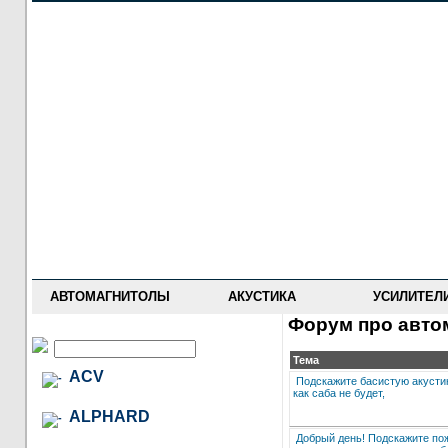
НОВОСТИ
ПРАЙС-ЛИСТ
ФОРУМ
ГДЕ КУПИТЬ
ОПИСАНИЯ
УСТАНОВКА
АНТИ-РАДАРЫ
АВТОМАГНИТОЛЫ
АКУСТИКА
УСИЛИТЕЛ
Форум про автом
Тема
ACV
Подскажите басистую акусти
как саба не будет,
ALPHARD
Добрый день! Подскажите по