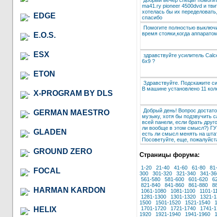
ma41.гу pioneer 4500dvd и тви
хотелась бы их переделовать,
EDGE
спасибо
Помогите полностью выключи
время стояки,когда аппаратом
E.O.S.
ESX
здравствуйте усилитель Calc
6x9 ?
ETON
Здравствуйте. Подскажите си
В машине установлено 11 кол
X-PROGRAM BY DLS
Добрый день! Вопрос достаточ
GERMAN MAESTRO
музыку, хотя бы подзвучить с
всей панели, если брать друг
ли вообще в этом смысл?) ГУ 
GLADEN
есть ли смысл менять на штат
Посоветуйте, еще, пожалуйста
GROUND ZERO
Страницы форума:
1-20
21-40
41-60
61-80
81
FOCAL
300
301-320
321-340
341-36
561-580
581-600
601-620
6
821-840
841-860
861-880
8
HARMAN KARDON
1061-1080
1081-1100
1101-1
1281-1300
1301-1320
1321-1
1500
1501-1520
1521-1540
HELIX
1701-1720
1721-1740
1741-1
1920
1921-1940
1941-1960