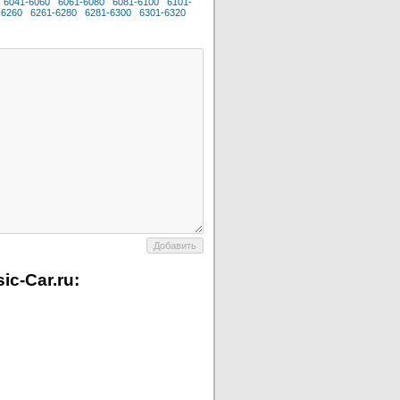
6041-6060
6061-6080
6081-6100
6101-
-6260
6261-6280
6281-6300
6301-6320
c-Car.ru: