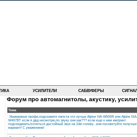
ТИКА
УСИЛИТЕЛИ
САБВУФЕРЫ
СИГНА
Форум про автомагнитолы, акустику, усили
Тема
Уважаемые профи,подскажите пжлста что лучше Alpine IVA-W505R или Alpine IXA
W407BT если я двд несмотрю,по звуку они как??? если еще к ним импринт
подсоединить!хочеться достойный звук на 2din голову...или посоветуйте получше
вариант! С уважением!