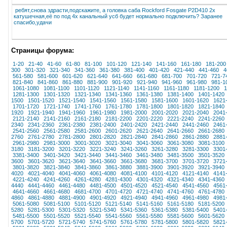
ребят,снова здрасти,подскажите, а головка саба Rockford Fosgate P2D410 2х
катушечная,её по под 4х канальный усб будет нормально подключить? Заранее
спасибо,удачи
Страницы форума:
1-20
21-40
41-60
61-80
81-100
101-120
121-140
141-160
161-180
181-200
300
301-320
321-340
341-360
361-380
381-400
401-420
421-440
441-460
4
561-580
581-600
601-620
621-640
641-660
661-680
681-700
701-720
721-7
821-840
841-860
861-880
881-900
901-920
921-940
941-960
961-980
981-1
1061-1080
1081-1100
1101-1120
1121-1140
1141-1160
1161-1180
1181-1200
1
1281-1300
1301-1320
1321-1340
1341-1360
1361-1380
1381-1400
1401-1420
1500
1501-1520
1521-1540
1541-1560
1561-1580
1581-1600
1601-1620
1621
1701-1720
1721-1740
1741-1760
1761-1780
1781-1800
1801-1820
1821-1840
1920
1921-1940
1941-1960
1961-1980
1981-2000
2001-2020
2021-2040
2041
2121-2140
2141-2160
2161-2180
2181-2200
2201-2220
2221-2240
2241-2260
2340
2341-2360
2361-2380
2381-2400
2401-2420
2421-2440
2441-2460
2461
2541-2560
2561-2580
2581-2600
2601-2620
2621-2640
2641-2660
2661-2680
2760
2761-2780
2781-2800
2801-2820
2821-2840
2841-2860
2861-2880
2881
2961-2980
2981-3000
3001-3020
3021-3040
3041-3060
3061-3080
3081-3100
3180
3181-3200
3201-3220
3221-3240
3241-3260
3261-3280
3281-3300
3301
3381-3400
3401-3420
3421-3440
3441-3460
3461-3480
3481-3500
3501-3520
3600
3601-3620
3621-3640
3641-3660
3661-3680
3681-3700
3701-3720
3721
3801-3820
3821-3840
3841-3860
3861-3880
3881-3900
3901-3920
3921-3940
4020
4021-4040
4041-4060
4061-4080
4081-4100
4101-4120
4121-4140
4141
4221-4240
4241-4260
4261-4280
4281-4300
4301-4320
4321-4340
4341-4360
4440
4441-4460
4461-4480
4481-4500
4501-4520
4521-4540
4541-4560
4561
4641-4660
4661-4680
4681-4700
4701-4720
4721-4740
4741-4760
4761-4780
4860
4861-4880
4881-4900
4901-4920
4921-4940
4941-4960
4961-4980
4981
5061-5080
5081-5100
5101-5120
5121-5140
5141-5160
5161-5180
5181-5200
5280
5281-5300
5301-5320
5321-5340
5341-5360
5361-5380
5381-5400
5401
5481-5500
5501-5520
5521-5540
5541-5560
5561-5580
5581-5600
5601-5620
5700
5701-5720
5721-5740
5741-5760
5761-5780
5781-5800
5801-5820
5821