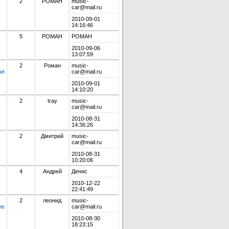
2
РОМАН
music-
car@mail.ru
2010-09-01
14:16:46
5
РОМАН
РОМАН
2010-09-06
13:07:59
2
Роман
music-
ая
car@mail.ru
2010-09-01
14:10:20
2
tray
music-
car@mail.ru
2010-08-31
14:36:26
2
Дмитрий
music-
car@mail.ru
2010-08-31
10:20:06
4
Андрей
Денис
2010-12-22
22:41:49
2
леонид
music-
не
car@mail.ru
2010-08-30
18:23:15