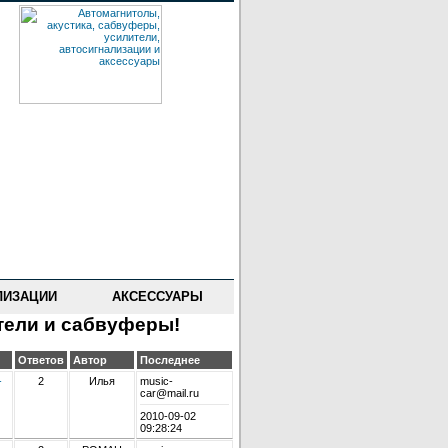
ЛИЗАЦИИ
АКСЕССУАРЫ
тели и сабвуферы!
Ответов
Автор
Последнее
-
2
Илья
music-
car@mail.ru
2010-09-02
09:28:24