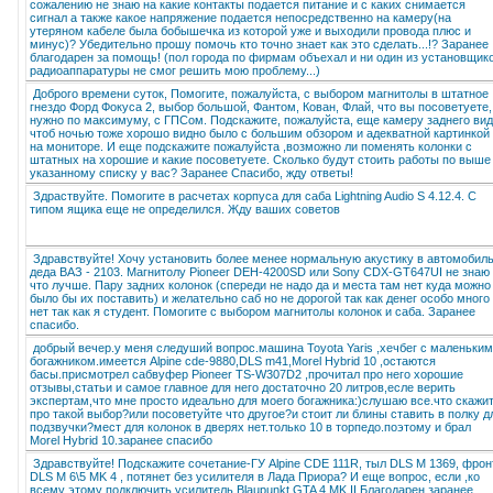
сожалению не знаю на какие контакты подается питание и с каких снимается
сигнал а также какое напряжение подается непосредственно на камеру(на
утеряном кабеле была бобышечка из которой уже и выходили провода плюс и
минус)? Убедительно прошу помочь кто точно знает как это сделать...!? Заранее
благодарен за помощь! (пол города по фирмам объехал и ни один из установщик
радиоаппаратуры не смог решить мою проблему...)
Доброго времени суток, Помогите, пожалуйста, с выбором магнитолы в штатное
гнездо Форд Фокуса 2, выбор большой, Фантом, Кован, Флай, что вы посоветуете,
нужно по максимуму, с ГПСом. Подскажите, пожалуйста, еще камеру заднего вид
чтоб ночью тоже хорошо видно было с большим обзором и адекватной картинкой
на мониторе. И еще подскажите пожалуйста ,возможно ли поменять колонки с
штатных на хорошие и какие посоветуете. Сколько будут стоить работы по выше
указанному списку у вас? Заранее Спасибо, жду ответы!
Здраствуйте. Помогите в расчетах корпуса для саба Lightning Audio S 4.12.4. С
типом ящика еще не определился. Жду ваших советов
Здравствуйте! Хочу установить более менее нормальную акустику в автомобил
деда ВАЗ - 2103. Магнитолу Pioneer DEH-4200SD или Sony CDX-GT647UI не знаю
что лучше. Пару задних колонок (спереди не надо да и места там нет куда можно
было бы их поставить) и желательно саб но не дорогой так как денег особо много
нет так как я студент. Помогите с выбором магнитолы колонок и саба. Заранее
спасибо.
добрый вечер.у меня следуший вопрос.машина Toyota Yaris ,хечбег с маленьким
богажником.имеется Alpine cde-9880,DLS m41,Morel Hybrid 10 ,остаются
басы.присмотрел сабвуфер Pioneer TS-W307D2 ,прочитал про него хорошие
отзывы,статьи и самое главное для него достаточно 20 литров,есле верить
экспертам,что мне просто идеально для моего богажника:)слушаю все.что скажи
про такой выбор?или посоветуйте что другое?и стоит ли блины ставить в полку д
подзвучки?мест для колонок в дверях нет.только 10 в торпедо.поэтому и брал
Morel Hybrid 10.заранее спасибо
Здравствуйте! Подскажите сочетание-ГУ Alpine CDE 111R, тыл DLS M 1369, фрон
DLS M 6\5 MK 4 , потянет без усилителя в Лада Приора? И еще вопрос, если ,ко
всему этому подключить усилитель Blaupunkt GTA 4 MK II Благодарен заранее,