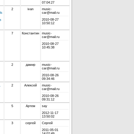
07:04:27
2
ivan
music-
ls
car@mail.ru
2010-08-27
в
10:50:12
7
Константин
music-
car@mail.ru
2010-08-27
10:45:38
2
дамир
music-
car@mail.ru
2010-08-26
09:34:46
.
2
Алексей
music-
car@mail.ru
2010-08-26
09:31:12
5
Артем
say
2012-11-17
13:50:02
3
сергей
Сергей
2011-05-01
14:02:49