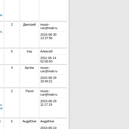
ов
2
Дмитрий
music-
car@mail.ru
а,
2010-08-30
13:37:56
5
tray
Алексей
2011-06-14
02:00:50
ь
4
Артём
music-
car@mail.ru
2010-08-29
19:40:21
2
Pavel
music-
car@mail.ru
2010-08-29
11:17:19
те
ля
т
5
АндрЮня
АндрЮня
2010-09-10