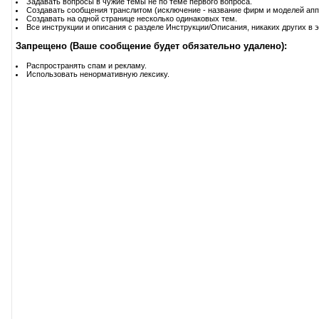
Задавать вопросы в чужие темы не по теме первого вопроса.
Создавать сообщения транслитом (исключение - название фирм и моделей апп
Создавать на одной странице несколько одинаковых тем.
Все инструкции и описания с разделе Инструкции/Описания, никаких других в э
Запрещено (Ваше сообщение будет обязательно удалено):
Распространять спам и рекламу.
Использовать ненормативную лексику.