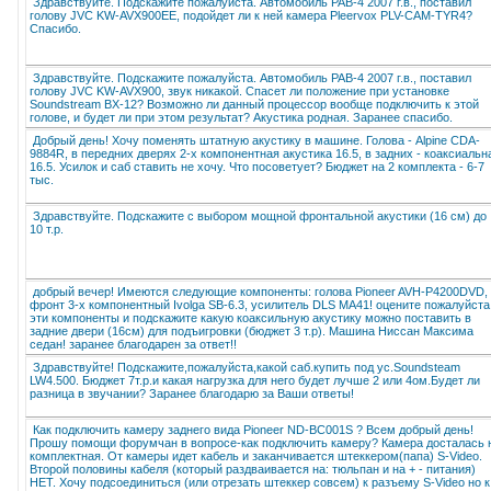
Здравствуйте. Подскажите пожалуйста. Автомобиль РАВ-4 2007 г.в., поставил
голову JVC KW-AVX900EE, подойдет ли к ней камера Pleervox PLV-CAM-TYR4?
Спасибо.
Здравствуйте. Подскажите пожалуйста. Автомобиль РАВ-4 2007 г.в., поставил
голову JVC KW-AVX900, звук никакой. Спасет ли положение при установке
Soundstream BX-12? Возможно ли данный процессор вообще подключить к этой
голове, и будет ли при этом результат? Акустика родная. Заранее спасибо.
Добрый день! Хочу поменять штатную акустику в машине. Голова - Alpine CDA-
9884R, в передних дверях 2-х компонентная акустика 16.5, в задних - коаксиальн
16.5. Усилок и саб ставить не хочу. Что посоветует? Бюджет на 2 комплекта - 6-7
тыс.
Здравствуйте. Подскажите с выбором мощной фронтальной акустики (16 см) до
10 т.р.
добрый вечер! Имеются следующие компоненты: голова Pioneer AVH-P4200DVD,
фронт 3-х компонентный Ivolga SB-6.3, усилитель DLS MA41! оцените пожалуйста
эти компоненты и подскажите какую коаксильную акустику можно поставить в
задние двери (16см) для подъигровки (бюджет 3 т.р). Машина Ниссан Максима
седан! заранее благодарен за ответ!!
Здравствуйте! Подскажите,пожалуйста,какой саб.купить под ус.Soundsteam
LW4.500. Бюджет 7т.р.и какая нагрузка для него будет лучше 2 или 4ом.Будет ли
разница в звучании? Заранее благодарю за Ваши ответы!
Как подключить камеру заднего вида Pioneer ND-BC001S ? Всем добрый день!
Прошу помощи форумчан в вопросе-как подключить камеру? Камера досталась 
комплектная. От камеры идет кабель и заканчивается штеккером(папа) S-Video.
Второй половины кабеля (который раздваивается на: тюльпан и на + - питания)
НЕТ. Хочу подсоединиться (или отрезать штеккер совсем) к разъему S-Video но к