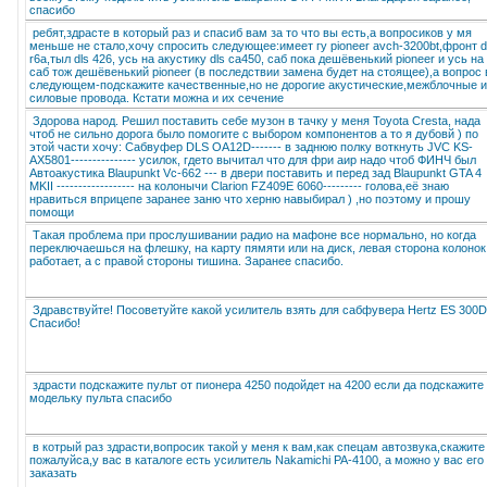
спасибо
ребят,здрасте в который раз и спасиб вам за то что вы есть,а вопросиков у мя
меньше не стало,хочу спросить следующее:имеет гу pioneer avch-3200bt,фронт d
r6a,тыл dls 426, усь на акустику dls ca450, саб пока дешёвенький pioneer и усь на
саб тож дешёвенький pioneer (в последствии замена будет на стоящее),а вопрос 
следующем-подскажите качественные,но не дорогие акустические,межблочные и
силовые провода. Кстати можна и их сечение
Здорова народ. Решил поставить себе музон в тачку у меня Toyota Cresta, нада
чтоб не сильно дорога было помогите с выбором компонентов а то я дубовй ) по
этой части хочу: Сабвуфер DLS OA12D------- в заднюю полку воткнуть JVC KS-
AX5801--------------- усилок, гдето вычитал что для фри аир надо чтоб ФИНЧ был
Автоакустика Blaupunkt Vc-662 --- в двери поставить и перед зад Blaupunkt GTA 4
MKII ------------------ на колонычи Clarion FZ409E 6060--------- голова,её знаю
нравиться вприцепе заранее заню что херню навыбирал ) ,но поэтому и прошу
помощи
Такая проблема при прослушивании радио на мафоне все нормально, но когда
переключаешься на флешку, на карту пямяти или на диск, левая сторона колонок
работает, а с правой стороны тишина. Заранее спасибо.
Здравствуйте! Посоветуйте какой усилитель взять для сабфувера Hertz ES 300D
Спасибо!
здрасти подскажите пульт от пионера 4250 подойдет на 4200 если да подскажите
модельку пульта спасибо
в котрый раз здрасти,вопросик такой у меня к вам,как спецам автозвука,скажите
пожалуйса,у вас в каталоге есть усилитель Nakamichi PA-4100, а можно у вас его
заказать