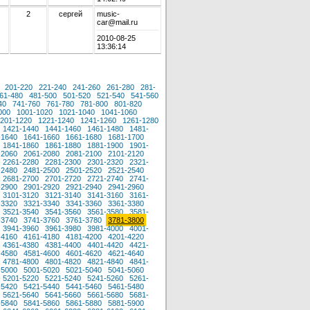
2
сергей
music-
car@mail.ru
2010-08-25
13:36:14
201-220
221-240
241-260
261-280
281-
61-480
481-500
501-520
521-540
541-560
40
741-760
761-780
781-800
801-820
000
1001-1020
1021-1040
1041-1060
201-1220
1221-1240
1241-1260
1261-1280
1421-1440
1441-1460
1461-1480
1481-
-1640
1641-1660
1661-1680
1681-1700
1841-1860
1861-1880
1881-1900
1901-
-2060
2061-2080
2081-2100
2101-2120
2261-2280
2281-2300
2301-2320
2321-
-2480
2481-2500
2501-2520
2521-2540
2681-2700
2701-2720
2721-2740
2741-
-2900
2901-2920
2921-2940
2941-2960
3101-3120
3121-3140
3141-3160
3161-
-3320
3321-3340
3341-3360
3361-3380
3521-3540
3541-3560
3561-3580
3581-
-3740
3741-3760
3761-3780
3781-3800
3941-3960
3961-3980
3981-4000
4001-
-4160
4161-4180
4181-4200
4201-4220
4361-4380
4381-4400
4401-4420
4421-
-4580
4581-4600
4601-4620
4621-4640
4781-4800
4801-4820
4821-4840
4841-
-5000
5001-5020
5021-5040
5041-5060
5201-5220
5221-5240
5241-5260
5261-
-5420
5421-5440
5441-5460
5461-5480
5621-5640
5641-5660
5661-5680
5681-
-5840
5841-5860
5861-5880
5881-5900