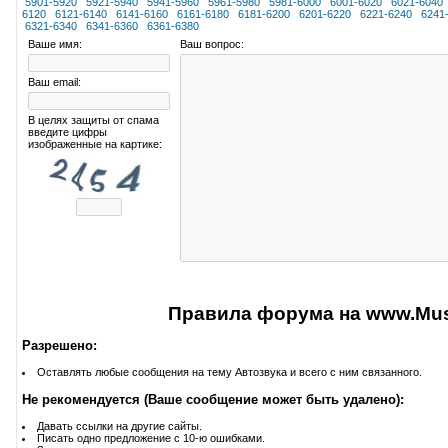
5901-5920
5921-5940
5941-5960
5961-5980
5981-6000
6001-6020
6021-6040
6120
6121-6140
6141-6160
6161-6180
6181-6200
6201-6220
6221-6240
6241
6321-6340
6341-6360
6361-6380
Ваше имя:
Ваш вопрос:
Ваш email:
В целях защиты от спама
введите цифры
изображенные на картике:
Правила форума на www.Musi
Разрешено:
Оставлять любые сообщения на тему Автозвука и всего с ним связанного.
Не рекомендуется (Ваше сообщение может быть удалено):
Давать ссылки на другие сайты.
Писать одно предложение с 10-ю ошибками.