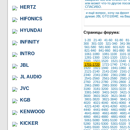
или может что-то другое посо
HERTZ
СПАСИБО.
и ещё вопрос, хочу на фронт 
думаю JBL GTO1004E. на Ваш 
HIFONICS
HYUNDAI
Страницы форума:
1-20
21-40
41-60
61-80
81
INFINITY
300
301-320
321-340
341-36
561-580
581-600
601-620
6
821-840
841-860
861-880
8
INTRO
1061-1080
1081-1100
1101-1
1281-1300
1301-1320
1321-1
1500
1501-1520
1521-1540
JBL
1701-1720
1721-1740
1741-1
1920
1921-1940
1941-1960
2121-2140
2141-2160
2161-2
2340
2341-2360
2361-2380
JL AUDIO
2541-2560
2561-2580
2581-2
2760
2761-2780
2781-2800
2961-2980
2981-3000
3001-3
JVC
3180
3181-3200
3201-3220
3381-3400
3401-3420
3421-3
3600
3601-3620
3621-3640
KGB
3801-3820
3821-3840
3841-3
4020
4021-4040
4041-4060
4221-4240
4241-4260
4261-4
4440
4441-4460
4461-4480
KENWOOD
4641-4660
4661-4680
4681-4
4860
4861-4880
4881-4900
5061-5080
5081-5100
5101-5
KICKER
5280
5281-5300
5301-5320
5481-5500
5501-5520
5521-5