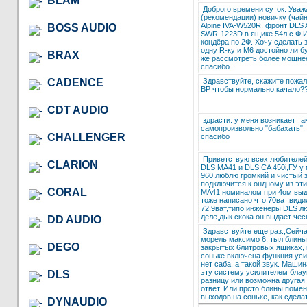
BLAM
Доброго времени суток. Ува
(рекомендации) новичку (чайни
Alpine IVA-W520R, фронт DLS A4
BOSS AUDIO
SWR-1223D в ящике 54л с Ф.И
кондёра по 2Ф. Хочу сделать 
одну R-ку и М6 достойно ли б
BRAX
же рассмотреть более мощнее
спасибо.
Здравствуйте, скажите пожал
CADENCE
BP чтобы нормально качало?
CDT AUDIO
здрасти. у меня возникает та
самопроизвольно "бабахать". 
CHALLENGER
спасибо
Приветствую всех любителей
CLARION
DLS MA41 и DLS CA 450i,ГУ у
960,люблю громкий и чистый з
подключится к ондному из эти
CORAL
MA41 номиналом при 4ом выдаё
тоже написано что 70ват,види
72,9ват,типо инженеры DLS л
деле,дык скока он выдаёт че
DD AUDIO
Здравствуйте еще раз.,Сейчас
морель максимо 6, тыл блины
DEGO
закрытых 6литровых ящиках, в
соньке включена функция уси
нет саба, а такой звук. Маши
эту систему усилителем блау
DLS
разницу или возможна друга
ответ. Или прсто блины поме
выходов на соньке, как сдела
DYNAUDIO