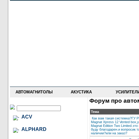
НОВОСТИ
ПРАЙС-ЛИСТ
ФОРУМ
ГДЕ КУПИТЬ
ОПИСАНИЯ
УСТАНОВКА
АНТИ-РАДАРЫ
АВТОМАГНИТОЛЫ
АКУСТИКА
УСИЛИТЕЛ
Форум про автом
Тема
ACV
Как вам такая системка?ГУ 
Magnat Xpress 12 Vented box,у
Magnat Edition Two Limited.эт
ALPHARD
буду благодарен.и вопросик т
наличии?или на заказ?