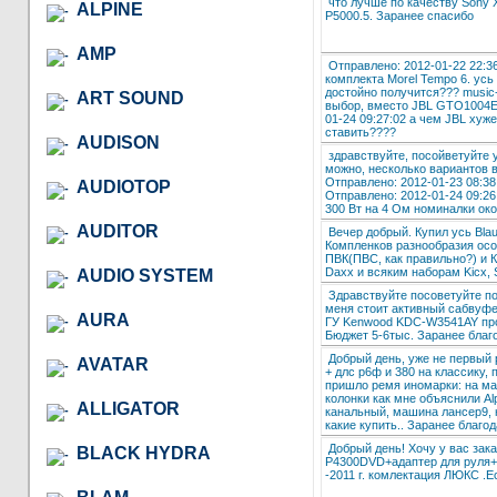
что лучше по качеству Sony
ALPINE
P5000.5. Заранее спасибо
AMP
Отправлено: 2012-01-22 22:3
комплекта Morel Tempo 6. ус
достойно получится??? music-
ART SOUND
выбор, вместо JBL GTO1004E
01-24 09:27:02 а чем JBL хуж
ставить????
AUDISON
здравствуйте, посойветуйте 
можно, несколько вариантов в
Отправлено: 2012-01-23 08:38
AUDIOTOP
Отправлено: 2012-01-24 09:26
300 Вт на 4 Ом номиналки ок
AUDITOR
Вечер добрый. Купил усь Blau
Компленков разнообразия осо
ПВК(ПВС, как правильно?) и К
Daxx и всяким наборам Kicx,
AUDIO SYSTEM
Здравствуйте посоветуйте по
меня стоит активный сабвуфер
AURA
ГУ Kenwood KDC-W3541AY про
Бюджет 5-6тыс. Заранее благ
Добрый день, уже не первый 
AVATAR
+ длс р6ф и 380 на классику,
пришло ремя иномарки: на ма
колонки как мне объяснили Alp
ALLIGATOR
канальный, машина лансер9, 
какие купить.. Заранее благод
Добрый день! Хочу у вас зак
BLACK HYDRA
P4300DVD+адаптер для руля+
-2011 г. комлектация ЛЮКС .Е