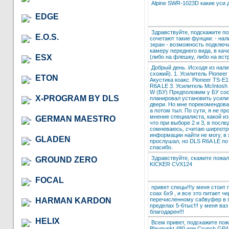
Alpine SWR-1023D какие уси 
EDGE
Здравствуйте, подскажите п
E.O.S.
сочетают такие фунции: - на
экран - возможность подключ
камеру переднего вида, в кач
ESX
(либо на флешку, либо на вст
Добрый день. Исходя из нали
схожий). 1. Усилитель Pionee
ETON
Акустика коакс. Pioneer TS-E
R6A LE 3. Усилитель McIntosh
W (БУ) Предположим у БУ сос
X-PROGRAM BY DLS
планировал установить усилит
двери. Но мне порекомендова
а потом тыл. По сути, я не пр
мнение специалиста, какой и
GERMAN MAESTRO
что при выборе 2 и 3, в посл
сомневаюсь, считаю ширпотр
информации найти не могу, в 
GLADEN
прослушал, но DLS R6A LE по
спасибо.
Здравствуйте, скажите пожа
GROUND ZERO
KICKER CVX124
FOCAL
привет спецы!!!у меня стоит г
coax 6x9 , и все это питает че
перечисленному сабвуфер в п
HARMAN KARDON
пределах 5-6тыс!!! у меня ва
благодарен!!!
HELIX
Всем привет, подскажите пож
Blaupunkt 480 или Crunch GP4