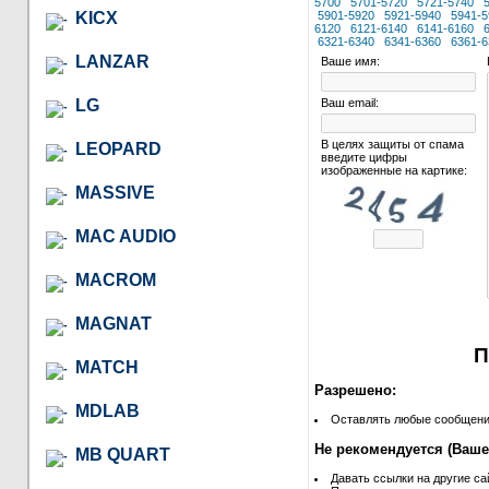
5700
5701-5720
5721-5740
KICX
5901-5920
5921-5940
5941-5
6120
6121-6140
6141-6160
6321-6340
6341-6360
6361-6
LANZAR
Ваше имя:
LG
Ваш email:
В целях защиты от спама
LEOPARD
введите цифры
изображенные на картике:
MASSIVE
MAC AUDIO
MACROM
MAGNAT
П
MATCH
Разрешено:
MDLAB
Оставлять любые сообщения 
Не рекомендуется (Ваше
MB QUART
Давать ссылки на другие са