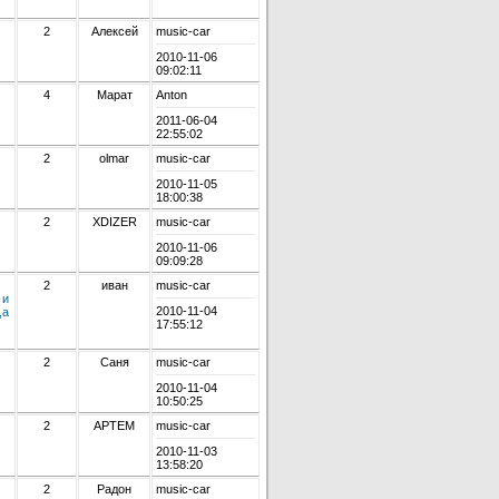
2
Алексей
music-car
2010-11-06
09:02:11
4
Марат
Anton
2011-06-04
22:55:02
2
olmar
music-car
2010-11-05
18:00:38
2
XDIZER
music-car
2010-11-06
09:09:28
2
иван
music-car
 и
2010-11-04
,а
17:55:12
2
Саня
music-car
2010-11-04
10:50:25
2
АРТЕМ
music-car
2010-11-03
13:58:20
2
Радон
music-car