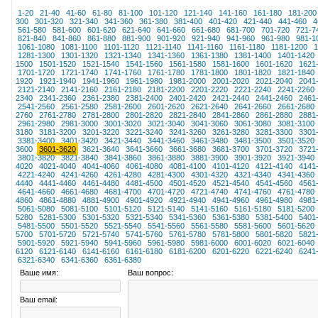
1-20
21-40
41-60
61-80
81-100
101-120
121-140
141-160
161-180
181-200
300
301-320
321-340
341-360
361-380
381-400
401-420
421-440
441-460
4
561-580
581-600
601-620
621-640
641-660
661-680
681-700
701-720
721-7
821-840
841-860
861-880
881-900
901-920
921-940
941-960
961-980
981-1
1061-1080
1081-1100
1101-1120
1121-1140
1141-1160
1161-1180
1181-1200
1
1281-1300
1301-1320
1321-1340
1341-1360
1361-1380
1381-1400
1401-1420
1500
1501-1520
1521-1540
1541-1560
1561-1580
1581-1600
1601-1620
1621
1701-1720
1721-1740
1741-1760
1761-1780
1781-1800
1801-1820
1821-1840
1920
1921-1940
1941-1960
1961-1980
1981-2000
2001-2020
2021-2040
2041
2121-2140
2141-2160
2161-2180
2181-2200
2201-2220
2221-2240
2241-2260
2340
2341-2360
2361-2380
2381-2400
2401-2420
2421-2440
2441-2460
2461
2541-2560
2561-2580
2581-2600
2601-2620
2621-2640
2641-2660
2661-2680
2760
2761-2780
2781-2800
2801-2820
2821-2840
2841-2860
2861-2880
2881
2961-2980
2981-3000
3001-3020
3021-3040
3041-3060
3061-3080
3081-3100
3180
3181-3200
3201-3220
3221-3240
3241-3260
3261-3280
3281-3300
3301
3381-3400
3401-3420
3421-3440
3441-3460
3461-3480
3481-3500
3501-3520
3600
3601-3620
3621-3640
3641-3660
3661-3680
3681-3700
3701-3720
3721
3801-3820
3821-3840
3841-3860
3861-3880
3881-3900
3901-3920
3921-3940
4020
4021-4040
4041-4060
4061-4080
4081-4100
4101-4120
4121-4140
4141
4221-4240
4241-4260
4261-4280
4281-4300
4301-4320
4321-4340
4341-4360
4440
4441-4460
4461-4480
4481-4500
4501-4520
4521-4540
4541-4560
4561
4641-4660
4661-4680
4681-4700
4701-4720
4721-4740
4741-4760
4761-4780
4860
4861-4880
4881-4900
4901-4920
4921-4940
4941-4960
4961-4980
4981
5061-5080
5081-5100
5101-5120
5121-5140
5141-5160
5161-5180
5181-5200
5280
5281-5300
5301-5320
5321-5340
5341-5360
5361-5380
5381-5400
5401
5481-5500
5501-5520
5521-5540
5541-5560
5561-5580
5581-5600
5601-5620
5700
5701-5720
5721-5740
5741-5760
5761-5780
5781-5800
5801-5820
5821
5901-5920
5921-5940
5941-5960
5961-5980
5981-6000
6001-6020
6021-6040
6120
6121-6140
6141-6160
6161-6180
6181-6200
6201-6220
6221-6240
6241
6321-6340
6341-6360
6361-6380
Ваше имя:
Ваш вопрос:
Ваш email: