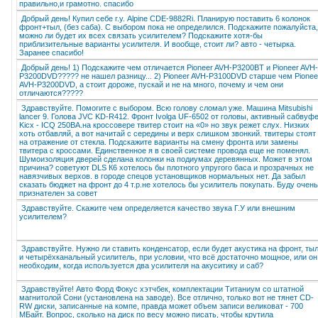
правильно,и грамотно. спасибо
Добрый день! Купил себе г.у. Alpine CDE-9882Ri. Планирую поставить 6 колонок
фронт+тыл, (без саба). С выбором пока не определился. Подскажите пожалуйста,
можно ли будет их всех связать усилителем? Подскажите хотя-бы
приблизительные варианты усилителя. И вообще, стоит ли? авто - четырка.
Заранее спасибо!
Добрый день! 1) Подскажите чем отличается Pioneer AVH-P3200BT и Pioneer AVH-
P3200DVD????? не нашел разницу... 2) Pioneer AVH-P3100DVD старше чем Pionee
AVH-P3200DVD, а стоит дороже, пускай и не на много, почему и чем они
отличаются?????
Здравствуйте. Помогите с выбором. Всю голову сломал уже. Машина Mitsubishi
lancer 9. Голова JVC KD-R412. Фронт Ivolga UF-6502 от головы, активный сабвуф
Kicx - ICQ 250BA.на кроссовере твитер стоит на «0» но звук режет слух. Низких
хоть отбавляй, а вот начитай с середины и верх слишком звонкий. твитеры стоят
на отражение от стекла. Подскажите варианты на смену фронта или замены
твитера с кроссами. Единственное я в своей системе провода еще не поменял.
Шумоизоляция дверей сделана колонки на подиумах деревянных. Может в этом
причина? советуют DLS К6 хотелось бы плотного упругого баса и прозрачных не
навязчивых верхов. в городе спецов установщиков нормальных нет. Да забыл
сказать бюджет на фронт до 4 т.р.не хотелось бы усилитель покупать. Буду очень
признателен за совет
Здравствуйте. Скажите чем определяется качество звука Г.У или внешним
усилителем?
Здравствуйте. Нужно ли ставить конденсатор, если будет акустика на фронт, тыл
и четырёхканальный усилитель, при условии, что всё достаточно мощное, или он
необходим, когда используется два усилителя на акуситику и саб?
Здравствуйте! Авто Форд Фокус хэтчбек, комплектации Титаниум со штатной
магнитолой Сони (установлена на заводе). Все отлично, только вот не тянет CD-
RW диски, записанные на компе, правда может объем записи великоват - 700
МБайт. Вопрос, сколько на диск по весу можно писать, чтобы крутила