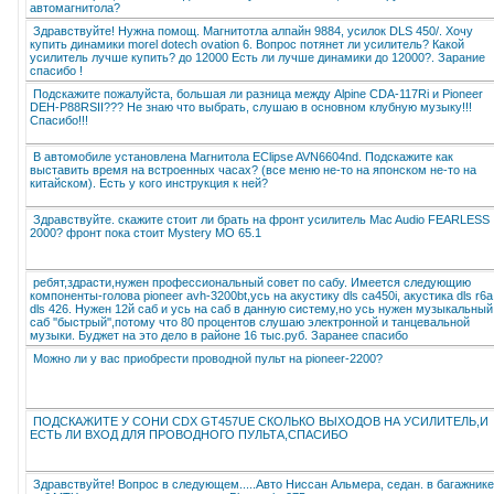
автомагнитола?
Здравствуйте! Нужна помощ. Магнитотла алпайн 9884, усилок DLS 450/. Хочу
купить динамики morel dotech ovation 6. Вопрос потянет ли усилитель? Какой
усилитель лучше купить? до 12000 Есть ли лучше динамики до 12000?. Зарание
спасибо !
Подскажите пожалуйста, большая ли разница между Alpine CDA-117Ri и Pioneer
DEH-P88RSII??? Не знаю что выбрать, слушаю в основном клубную музыку!!!
Спасибо!!!
В автомобиле установлена Магнитола EСlipse AVN6604nd. Подскажите как
выставить время на встроенных часах? (все меню не-то на японском не-то на
китайском). Есть у кого инструкция к ней?
Здравствуйте. скажите стоит ли брать на фронт усилитель Mac Audio FEARLESS
2000? фронт пока стоит Mystery MO 65.1
ребят,здрасти,нужен профессиональный совет по сабу. Имеется следующию
компоненты-голова pioneer avh-3200bt,усь на акустику dls ca450i, акустика dls r6а
dls 426. Нужен 12й саб и усь на саб в данную систему,но усь нужен музыкальный
саб ''быстрый'',потому что 80 процентов слушаю электронной и танцевальной
музыки. Буджет на это дело в районе 16 тыс.руб. Заранее спасибо
Можно ли у вас приобрести проводной пульт на pioneer-2200?
ПОДСКАЖИТЕ У СОНИ CDX GT457UE СКОЛЬКО ВЫХОДОВ НА УСИЛИТЕЛЬ,И
ЕСТЬ ЛИ ВХОД ДЛЯ ПРОВОДНОГО ПУЛЬТА,СПАСИБО
Здравствуйте! Вопрос в следующем.....Авто Ниссан Альмера, седан. в багажнике