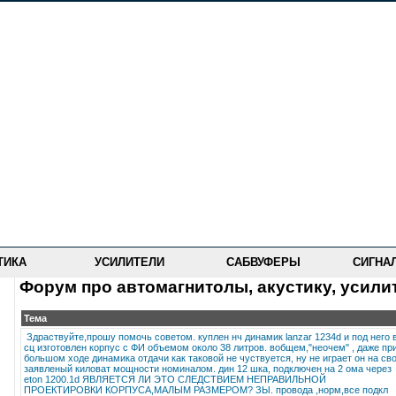
ТИКА
УСИЛИТЕЛИ
САБВУФЕРЫ
СИГНА
Форум про автомагнитолы, акустику, усили
Тема
Здраствуйте,прошу помочь советом. куплен нч динамик lanzar 1234d и под него 
сц изготовлен корпус с ФИ объемом около 38 литров. вобщем,"неочем" , даже пр
большом ходе динамика отдачи как таковой не чуствуется, ну не играет он на св
заявленый киловат мощности номиналом. дин 12 шка, подключен на 2 ома через
eton 1200.1d ЯВЛЯЕТСЯ ЛИ ЭТО СЛЕДСТВИЕМ НЕПРАВИЛЬНОЙ
ПРОЕКТИРОВКИ КОРПУСА,МАЛЫМ РАЗМЕРОМ? ЗЫ. провода ,норм,все подкл