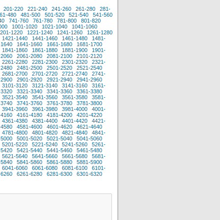
201-220
221-240
241-260
261-280
281-
61-480
481-500
501-520
521-540
541-560
40
741-760
761-780
781-800
801-820
000
1001-1020
1021-1040
1041-1060
201-1220
1221-1240
1241-1260
1261-1280
1421-1440
1441-1460
1461-1480
1481-
-1640
1641-1660
1661-1680
1681-1700
1841-1860
1861-1880
1881-1900
1901-
-2060
2061-2080
2081-2100
2101-2120
2261-2280
2281-2300
2301-2320
2321-
-2480
2481-2500
2501-2520
2521-2540
2681-2700
2701-2720
2721-2740
2741-
-2900
2901-2920
2921-2940
2941-2960
3101-3120
3121-3140
3141-3160
3161-
-3320
3321-3340
3341-3360
3361-3380
3521-3540
3541-3560
3561-3580
3581-
-3740
3741-3760
3761-3780
3781-3800
3941-3960
3961-3980
3981-4000
4001-
-4160
4161-4180
4181-4200
4201-4220
4361-4380
4381-4400
4401-4420
4421-
-4580
4581-4600
4601-4620
4621-4640
4781-4800
4801-4820
4821-4840
4841-
-5000
5001-5020
5021-5040
5041-5060
5201-5220
5221-5240
5241-5260
5261-
-5420
5421-5440
5441-5460
5461-5480
5621-5640
5641-5660
5661-5680
5681-
-5840
5841-5860
5861-5880
5881-5900
6041-6060
6061-6080
6081-6100
6101-
-6260
6261-6280
6281-6300
6301-6320