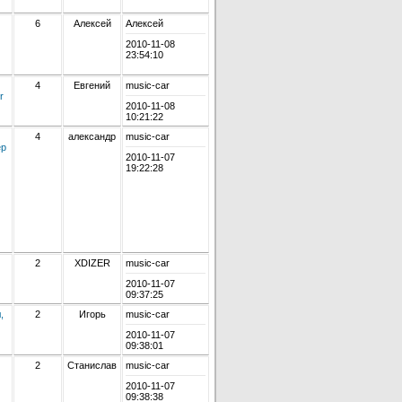
6
Алексей
Алексей
2010-11-08
23:54:10
4
Евгений
music-car
r
2010-11-08
10:21:22
4
александр
music-car
ер
2010-11-07
19:22:28
2
XDIZER
music-car
2010-11-07
09:37:25
,
2
Игорь
music-car
2010-11-07
09:38:01
2
Станислав
music-car
2010-11-07
09:38:38