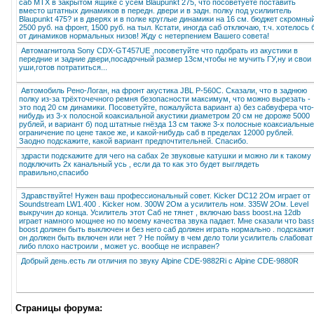
саб MTX в закрытом ящике с усем Blaupunkt 275, что посоветуете поставить
вместо штатных динамиков в передн. двери и в задн. полку под усилиитель
Blaupunkt 475? и в дверях и в полке круглые динамики на 16 см. бюджет скромный
2500 руб. на фронт, 1500 руб. на тыл. Кстати, иногда саб отключаю, т.ч. хотелось 
от динамиков нормальных низов! Жду с нетерпением Вашего совета!
Автомагнитола Sony CDX-GT457UE ,посоветуйте что пдобрать из акустики в
передние и задние двери,посадочный размер 13см,чтобы не мучить ГУ,ну и свои
уши,готов потратиться...
Автомобиль Рено-Логан, на фронт акустика JBL P-560C. Сказали, что в заднюю
полку из-за трёхточечного ремня безопасности максимум, что можно вырезать -
это под 20 см динамики. Посоветуйте, пожалуйста вариант а) без сабвуфера что-
нибудь из 3-х полосной коаксиальной акустики диаметром 20 см не дороже 5000
рублей, и вариант б) под штатные гнёзда 13 см также 3-х полосные коаксиальные
ограничение по цене такое же, и какой-нибудь саб в пределах 12000 рублей.
Заодно подскажите, какой вариант предпочтительней. Спасибо.
здрасти подскажите для чего на сабах 2е звуковые катушки и можно ли к такому
подключить 2х канальный усь , если да то как это будет выглядеть
правильно,спасибо
Здравствуйте! Нужен ваш профессиональный совет. Kicker DC12 2Ом играет от
Soundstream LW1.400 . Kicker ном. 300W 2Ом а усилитель ном. 335W 2Ом. Level
выкручин до конца. Усилитель этот Саб не тянет , включаю bass boost.на 12db
играет намного мощнее но по моему качества звука падает. Мне сказали что bas
boost должен быть выключен и без него саб должен играть нормально . подскажи
он должен быть включен или нет ? Не пойму в чем дело толи усилитель слабоват
либо плохо настроили , может ус. вообще не исправен?
Добрый день.есть ли отличия по звуку Alpine CDE-9882Ri с Alpine CDE-9880R
Страницы форума: