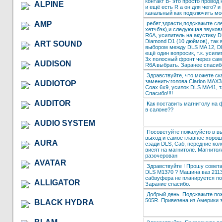
контакт B- это просто провод
ALPINE
и ещё есть R а он для чего? 
канальный как подключить мо
AMP
ребят,здрасти,подскажите сл
хетчбэк),и следующая звуков
R6A, усилитель на акустику D
Diamond D1 (10 дюймов), так 
ART SOUND
выбором между DLS MA 12, DL
ещё один вопросик, т.к. усил
3х полосный фронт через сам
AUDISON
R6A выбрать. Заранее спасиб
Здравствуйте, что можете ск
заменить:голова Clarion MAX3
AUDIOTOP
Coax 6x9, усилок DLS MA41, т
Спасибо!!!!
AUDITOR
Как поставить магнитолу на
в салоне??
AUDIO SYSTEM
Посоветуйте пожалуйсто в в
выход и самое главное хороше
AURA
сзади DLS, Саб, передние коло
висят на магнитоле. Магнитол
разочерован
AVATAR
Здравствуйте ! Прошу совета
DLS M1370 ? Машина ваз 2113
сабвуфера не планируется по
ALLIGATOR
Зарание спасибо.
Добрый день. Подскажите пож
505R. Привезена из Америки з
BLACK HYDRA