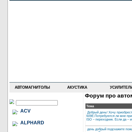
НОВОСТИ
ПРАЙС-ЛИСТ
ФОРУМ
ГДЕ КУПИТЬ
ОПИСАНИЯ
УСТАНОВКА
АНТИ-РАДАРЫ
АВТОМАГНИТОЛЫ
АКУСТИКА
УСИЛИТЕЛ
Форум про автом
Тема
ACV
Добрый день! Хочу приобрести
609E.Потребуются ли мне при
ISO – переходник. Если да – и
ALPHARD
день добрый подскажите пожа