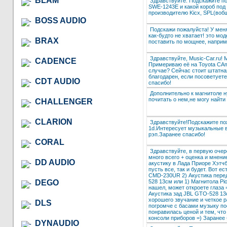
BLAM
Здравствуйте. Подскажите по
SWE-1243E и какой короб под
производителю Kicx, SPL(во
BOSS AUDIO
Подскажи пожалуйста! У меня
как-будто не хватает! это мо
BRAX
поставить по мощнее, наприм
Здравствуйте, Music-Car.ru!
CADENCE
Примериваю её на Toyota CAm
случае? Сейчас стоит штатная
благодарен, если посоветуете
CDT AUDIO
спасибо!
Дополнительно к магнитоле н
почитать о нем,не могу найти
CHALLENGER
CLARION
Здравствуйте!Подскажите пож
1d.Интересует музыкальные в
рэп.Заранее спасибо!
CORAL
Здравствуйте, в первую очер
много всего + оценка и мнени
DD AUDIO
акустику в Лада Приоре Хэтчб
пусть все, так и будет. Вот ес
CMD-230UR 2) Акустика перед
528 13см или 1) Магнитола P
DEGO
нашел, может откроете глаза 
Акустика зад JBL GTO-528 13
хорошего звучание и четкое 
DLS
погромче с басами музыку по
понравилась ценой и тем, чт
консоли приборов =) Заранее 
DYNAUDIO