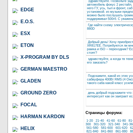
Здравствуйте. Позвольте зад
автомобиль фокус 2 рестайл,
него ГУ, усь, тыл и фронт, са
EDGE
установкой. из музыки предпо
можно было послушать громко
поддерживал 500гб. С уважени
E.O.S.
Где найти схему электричес
880D
ESX
Добрый день! Хочу приобрест
ETON
XR817EE. Потребуются ли мне
рамка и ISO – переходник? Ес
стоят?
X-PROGRAM BY DLS
здравствуйте, а когда тв тюн
его заказать?
GERMAN MAESTRO
Подскажите, какой из этих 
сабвуфера 400Вт RMS (4 Ом)
GLADEN
такого саба какой класс усил
GROUND ZERO
день добрый подскажите что з
интересует как он заиграет е
FOCAL
Страницы форума:
HARMAN KARDON
1-20
21-40
41-60
61-80
81
300
301-320
321-340
341-36
HELIX
561-580
581-600
601-620
6
821-840
841-860
861-880
8