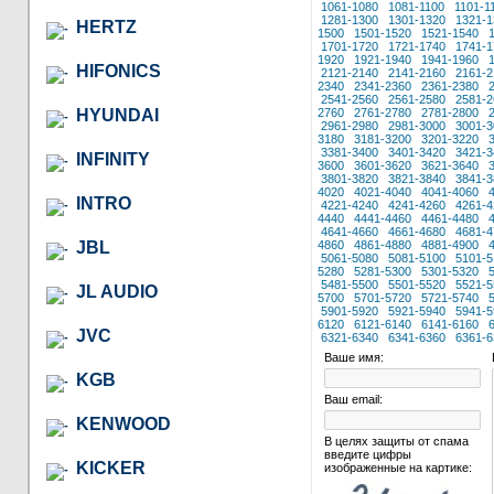
1061-1080
1081-1100
1101-1
1281-1300
1301-1320
1321-1
HERTZ
1500
1501-1520
1521-1540
1701-1720
1721-1740
1741-1
1920
1921-1940
1941-1960
HIFONICS
2121-2140
2141-2160
2161-2
2340
2341-2360
2361-2380
2541-2560
2561-2580
2581-2
HYUNDAI
2760
2761-2780
2781-2800
2961-2980
2981-3000
3001-3
3180
3181-3200
3201-3220
3381-3400
3401-3420
3421-3
INFINITY
3600
3601-3620
3621-3640
3801-3820
3821-3840
3841-3
4020
4021-4040
4041-4060
INTRO
4221-4240
4241-4260
4261-4
4440
4441-4460
4461-4480
4641-4660
4661-4680
4681-4
JBL
4860
4861-4880
4881-4900
5061-5080
5081-5100
5101-5
5280
5281-5300
5301-5320
5481-5500
5501-5520
5521-5
JL AUDIO
5700
5701-5720
5721-5740
5901-5920
5921-5940
5941-5
6120
6121-6140
6141-6160
JVC
6321-6340
6341-6360
6361-6
Ваше имя:
KGB
Ваш email:
KENWOOD
В целях защиты от спама
введите цифры
KICKER
изображенные на картике: