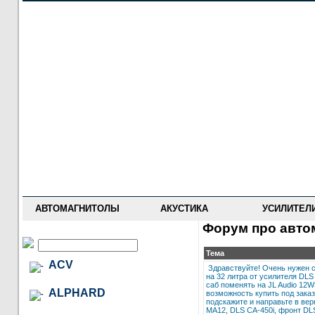
НОВОСТИ
ПРАЙС-ЛИСТ
ФОРУМ
ГДЕ КУПИТЬ
ОПИСАНИЯ
УСТАНОВКА
АНТИ-РАДАРЫ
АВТОМАГНИТОЛЫ
АКУСТИКА
УСИЛИТЕЛ
Форум про автом
Тема
ACV
Здравствуйте! Очень нужен со
на 32 литра от усилителя DLS
саб поменять на JL Audio 12W
ALPHARD
возможность купить под заказ)
подскажите и направьте в вер
MA12, DLS СА-450i, фронт DLS