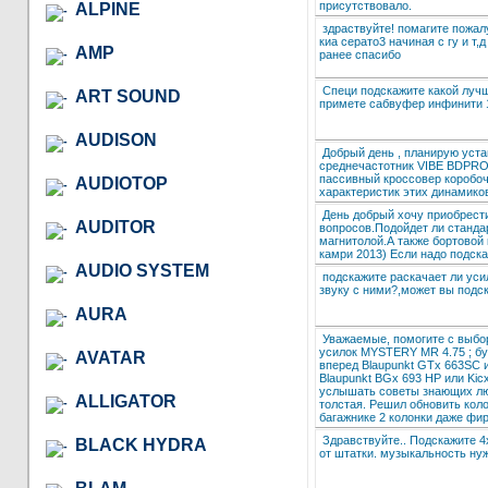
присутствовало.
ALPINE
здраствуйте! помагите пожал
киа серато3 начиная с гу и т
AMP
ранее спасибо
Cпеци подскажите какой лучш
ART SOUND
примете сабвуфер инфинити 
AUDISON
Добрый день , планирую уст
среднечастотник VIBE BDPRO
пассивный кроссовер коробочк
AUDIOTOP
характеристик этих динамико
День добрый хочу приобрести
AUDITOR
вопросов.Подойдет ли станда
магнитолой.А также бортовой
камри 2013) Если надо подск
AUDIO SYSTEM
подскажите раскачает ли усил
звуку с ними?,может вы подск
AURA
Уважаемые, помогите с выбор
усилок MYSTERY MR 4.75 ; буф
AVATAR
вперед Blaupunkt GTx 663SC и
Blaupunkt BGx 693 HP или Kic
услышать советы знающих люд
ALLIGATOR
толстая. Решил обновить кол
багажнике 2 колонки даже фир
Здравствуйте.. Подскажите 4
BLACK HYDRA
от штатки. музыкальность нуж