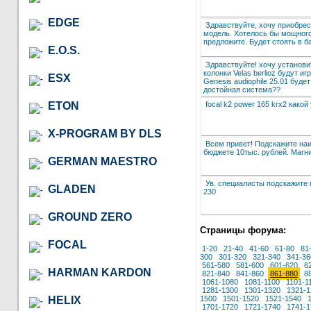
EDGE
Здравствуйте, хочу приобрес
модель. Хотелось бы мощного
предложите. Будет стоять в б
E.O.S.
Здравствуйте! хочу установит
колонки Velas berlioz будут иг
ESX
Genesis audiophile 25.01 будет
достойная система??
focal k2 power 165 krx2 какой
ETON
X-PROGRAM BY DLS
Всем привет! Подскажите наи
бюджете 10тыс. рублей. Магни
GERMAN MAESTRO
Ув. специалисты подскажите 
GLADEN
230
GROUND ZERO
Страницы форума:
FOCAL
1-20
21-40
41-60
61-80
81
300
301-320
321-340
341-36
561-580
581-600
601-620
6
HARMAN KARDON
821-840
841-860
861-880
8
1061-1080
1081-1100
1101-1
1281-1300
1301-1320
1321-1
HELIX
1500
1501-1520
1521-1540
1701-1720
1721-1740
1741-1