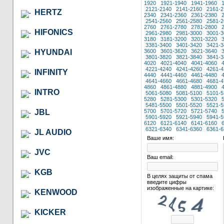
1920
1921-1940
1941-1960
2121-2140
2141-2160
2161-2
HERTZ
2340
2341-2360
2361-2380
2541-2560
2561-2580
2581-2
2760
2761-2780
2781-2800
HIFONICS
2961-2980
2981-3000
3001-3
3180
3181-3200
3201-3220
3381-3400
3401-3420
3421-3
HYUNDAI
3600
3601-3620
3621-3640
3801-3820
3821-3840
3841-3
4020
4021-4040
4041-4060
4221-4240
4241-4260
4261-4
INFINITY
4440
4441-4460
4461-4480
4641-4660
4661-4680
4681-4
4860
4861-4880
4881-4900
INTRO
5061-5080
5081-5100
5101-5
5280
5281-5300
5301-5320
5481-5500
5501-5520
5521-5
JBL
5700
5701-5720
5721-5740
5901-5920
5921-5940
5941-5
6120
6121-6140
6141-6160
6321-6340
6341-6360
6361-6
JL AUDIO
Ваше имя:
JVC
Ваш email:
KGB
В целях защиты от спама
введите цифры
изображенные на картике:
KENWOOD
KICKER