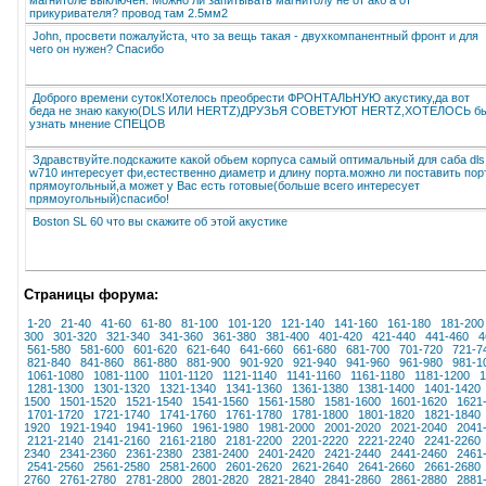
прикуривателя? провод там 2.5мм2
John, просвети пожалуйста, что за вещь такая - двухкомпанентный фронт и для
чего он нужен? Спасибо
Доброго времени суток!Хотелось преобрести ФРОНТАЛЬНУЮ акустику,да вот
беда не знаю какую(DLS ИЛИ HERTZ)ДРУЗЬЯ СОВЕТУЮТ HERTZ,ХОТЕЛОСЬ б
узнать мнение СПЕЦОВ
Здравствуйте.подскажите какой обьем корпуса самый оптимальный для саба dls
w710 интересует фи,естественно диаметр и длину порта.можно ли поставить пор
прямоугольный,а может у Вас есть готовые(больше всего интересует
прямоугольный)спасибо!
Boston SL 60 что вы скажите об этой акустике
Страницы форума:
1-20
21-40
41-60
61-80
81-100
101-120
121-140
141-160
161-180
181-200
300
301-320
321-340
341-360
361-380
381-400
401-420
421-440
441-460
4
561-580
581-600
601-620
621-640
641-660
661-680
681-700
701-720
721-7
821-840
841-860
861-880
881-900
901-920
921-940
941-960
961-980
981-1
1061-1080
1081-1100
1101-1120
1121-1140
1141-1160
1161-1180
1181-1200
1
1281-1300
1301-1320
1321-1340
1341-1360
1361-1380
1381-1400
1401-1420
1500
1501-1520
1521-1540
1541-1560
1561-1580
1581-1600
1601-1620
1621
1701-1720
1721-1740
1741-1760
1761-1780
1781-1800
1801-1820
1821-1840
1920
1921-1940
1941-1960
1961-1980
1981-2000
2001-2020
2021-2040
2041
2121-2140
2141-2160
2161-2180
2181-2200
2201-2220
2221-2240
2241-2260
2340
2341-2360
2361-2380
2381-2400
2401-2420
2421-2440
2441-2460
2461
2541-2560
2561-2580
2581-2600
2601-2620
2621-2640
2641-2660
2661-2680
2760
2761-2780
2781-2800
2801-2820
2821-2840
2841-2860
2861-2880
2881