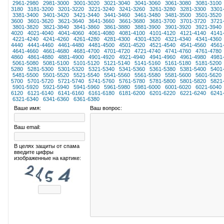
2961-2980
2981-3000
3001-3020
3021-3040
3041-3060
3061-3080
3081-3100
3180
3181-3200
3201-3220
3221-3240
3241-3260
3261-3280
3281-3300
3301
3381-3400
3401-3420
3421-3440
3441-3460
3461-3480
3481-3500
3501-3520
3600
3601-3620
3621-3640
3641-3660
3661-3680
3681-3700
3701-3720
3721
3801-3820
3821-3840
3841-3860
3861-3880
3881-3900
3901-3920
3921-3940
4020
4021-4040
4041-4060
4061-4080
4081-4100
4101-4120
4121-4140
4141
4221-4240
4241-4260
4261-4280
4281-4300
4301-4320
4321-4340
4341-4360
4440
4441-4460
4461-4480
4481-4500
4501-4520
4521-4540
4541-4560
4561
4641-4660
4661-4680
4681-4700
4701-4720
4721-4740
4741-4760
4761-4780
4860
4861-4880
4881-4900
4901-4920
4921-4940
4941-4960
4961-4980
4981
5061-5080
5081-5100
5101-5120
5121-5140
5141-5160
5161-5180
5181-5200
5280
5281-5300
5301-5320
5321-5340
5341-5360
5361-5380
5381-5400
5401
5481-5500
5501-5520
5521-5540
5541-5560
5561-5580
5581-5600
5601-5620
5700
5701-5720
5721-5740
5741-5760
5761-5780
5781-5800
5801-5820
5821
5901-5920
5921-5940
5941-5960
5961-5980
5981-6000
6001-6020
6021-6040
6120
6121-6140
6141-6160
6161-6180
6181-6200
6201-6220
6221-6240
6241
6321-6340
6341-6360
6361-6380
Ваше имя:
Ваш вопрос:
Ваш email:
В целях защиты от спама
введите цифры
изображенные на картике: