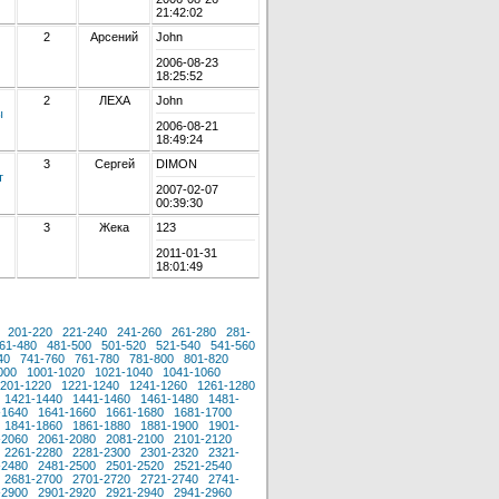
21:42:02
2
Арсений
John
2006-08-23
18:25:52
2
ЛЕХА
John
ы
2006-08-21
18:49:24
3
Сергей
DIMON
т
2007-02-07
00:39:30
3
Жека
123
2011-01-31
18:01:49
201-220
221-240
241-260
261-280
281-
61-480
481-500
501-520
521-540
541-560
40
741-760
761-780
781-800
801-820
000
1001-1020
1021-1040
1041-1060
201-1220
1221-1240
1241-1260
1261-1280
1421-1440
1441-1460
1461-1480
1481-
-1640
1641-1660
1661-1680
1681-1700
1841-1860
1861-1880
1881-1900
1901-
-2060
2061-2080
2081-2100
2101-2120
2261-2280
2281-2300
2301-2320
2321-
-2480
2481-2500
2501-2520
2521-2540
2681-2700
2701-2720
2721-2740
2741-
-2900
2901-2920
2921-2940
2941-2960