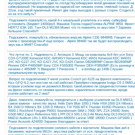
мусора(ремонтируется садик по соседству)обнаружен мной динамик похожий на
сабвуферный. Ни маркировок ни надписей нет никаких очень тяжёлый только. Д.
22см, ход такой приличный. Имеет две пары выходов с разных сторон. Сгодится 
он на что-нибуть?
Подскажите пожалуйсто, какой 4-х канальный усилитель и к нему сабвуфер
устоновить (Бюджет:14000руб. Машина-Toyota седан)Голова-ALPINE 9850. Фронт
HERTZ ESK 165. Тыл-DLS M1369.Может что то поменять из акустики ? Заранее
большое Спасибо!!!
Подскажите, пожалуйста, обновленную версию Alpine CDE-9848RB. Говорят ее
сняли с производства.И еще вопрос - Alpine 9846R так же будет воспроизводить
звук как и 9848? Спасибо!
Что лучче по: 1. Надежность 2. Антишок 3. Мощь на коаксиалы 6x9 без уся Sony
CDX-GT200E Kenwood KDC-W434GY Kenwood KDC-W431 Kenwood KDC-W4031
JVC KD-G227 JVC KD-G427 JVC KD-G425 Clarion DB268RMP Clarion BD269RMP
Pioneer DEH-P4850MP Sony CDX-F5550EE Pioneer DEH-P3850MP (Есть разница в
начинке с 4850МР ?) Blaupunkt ? Panasonic ? ... и вообще до 140$ Слушаю
танцевальнуюю музыку.
Вопрос по подключению:У меня усилок Crunch pzi 4125 на фронте компоненты
Kicx GFQ-6.2,тыл мостом на саб работает.Приобрел серединки Ivolga CS-2.5MID,
вторым усилком еще не разжился.Вопрос такой,можно-ли среднечастотники пока
на фронт повесить со своими кроооссами, параллельно компонентам, вроде
усилок работает на 2 ома?
Джон, помогите, пожалуйста, определиться с выбором усилителя на DLS MW12,
самое важное - качество звука: Helix Dark Blue 1000.1 Helix HXA 1000 QX Hifonics
BX 1500 D Hifonics BX 1205 D Hifonics TXI 7506 MTX Thunder 8100D Phoenics Gold
X600.1 Rockford Fosgate P6001 Soundstream SMA 1.700D SPL Z1X-2400D Xetec
G500 MK2 Zapco Reference 500.1 PPI DCX 500.1 DLS A6 Mono Amp DLS RA10 DLS
MAD11 Audison LRx 1.400 Audiobahn A8000V Lanzar VIBE 1800D Crunch GP1600.1
Power Acoustic A2400D Заранее благодарен за ответ.
Подскажите по подключению силового кабеля к магнитоле. Машина бмв акб в
багажнике, магнитола 9812rr, акустика работает от уся, предуселитель на
магнитоле выключен. Можно ли запитывать магнитолу не от акб а от