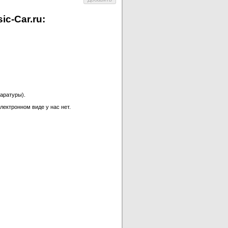
c-Car.ru:
аратуры).
лектронном виде у нас нет.