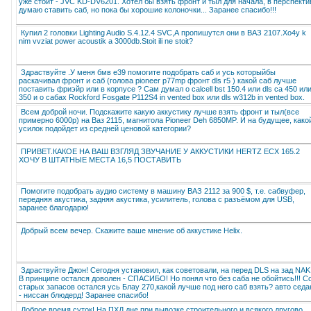
уже стоит - JVC KD-DV6201. Хотел бы взять фронт и тыл для начала, в перспекти
думаю ставить саб, но пока бы хорошие колоночки... Заранее спасибо!!!
Купил 2 головки Lighting Audio S.4.12.4 SVC,А пропишутся они в ВАЗ 2107.Xo4y k
nim vvziat power acoustik a 3000db.Stoit ili ne stoit?
Здраствуйте .У меня бмв е39 помогите подобрать саб и усь которыйбы
раскачивал фронт и саб (голова pioneer p77mp фронт dls r5 ) какой саб лучше
поставить фриэйр или в корпусе ? Сам думал о calcell bst 150.4 или dls ca 450 ил
350 и о сабах Rockford Fosgate P112S4 in vented box или dls w312b in vented box.
Всем доброй ночи. Подскажите какую аккустику лучше взять фронт и тыл(все
примерно 6000р) на Ваз 2115, магнитола Pioneer Deh 6850MP. И на будущее, како
усилок подойдет из средней ценовой категории?
ПРИВЕТ.КАКОЕ НА ВАШ ВЗГЛЯД ЗВУЧАНИЕ У АККУСТИКИ HERTZ ECX 165.2
ХОЧУ В ШТАТНЫЕ МЕСТА 16,5 ПОСТАВИТЬ
Помогите подобрать аудио систему в машину ВАЗ 2112 за 900 $, т.е. сабвуфер,
передняя акустика, задняя акустика, усилитель, голова с разъёмом для USB,
заранее благодарю!
Добрый всем вечер. Скажите ваше мнение об аккустике Helix.
Здраствуйте Джон! Сегодня установил, как советовали, на перед DLS на зад NAKI
В принципе остался доволен - СПАСИБО! Но понял что без саба не обойтись!!! С
старых запасов остался усь Блау 270,какой лучше под него саб взять? авто седа
- ниссан блюдерд! Заранее спасибо!
Доброе время суток! На ПХД дне при вывозке строительного и всякого другово