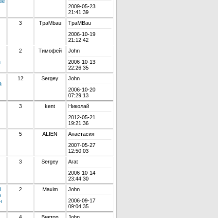
ве
2009-05-23
21:41:39
3
TpaMbau
TpaMBau
2006-10-19
21:12:42
2
Тимофей
John
2006-10-13
и
22:26:35
12
Sergey
John
й
2006-10-20
07:29:13
3
kent
Николай
2012-05-21
19:21:36
5
ALIEN
Анастасия
2007-05-27
12:50:03
3
Sergey
Arat
2006-10-14
23:44:30
.
2
Maxim
John
о
2006-09-17
н
09:04:35
4
Виктор
John