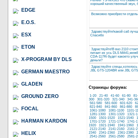
хороший качественный звук, б
EDGE
Возможно приобрести отдельн
E.O.S.
Здравствуйте!какой саб луч
ESX
Спасибо
ETON
Здраствуйте!В ваз 2110 стои
питаит их усь DLS MA41,межб
CDA-117Ri будет какоето улуч
X-PROGRAM BY DLS
деньги?
Здраствуйте спецы,хотелось 
JBL GT5-1204BR или JBL GT5-
GERMAN MAESTRO
GLADEN
Страницы форума:
GROUND ZERO
1-20
21-40
41-60
61-80
81
300
301-320
321-340
341-36
561-580
581-600
601-620
6
821-840
841-860
861-880
8
FOCAL
1061-1080
1081-1100
1101-1
1281-1300
1301-1320
1321-1
1500
1501-1520
1521-1540
HARMAN KARDON
1701-1720
1721-1740
1741-1
1920
1921-1940
1941-1960
2121-2140
2141-2160
2161-2
HELIX
2340
2341-2360
2361-2380
2541-2560
2561-2580
2581-2