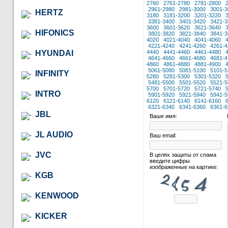
2760
2761-2780
2781-2800
2961-2980
2981-3000
3001-3
HERTZ
3180
3181-3200
3201-3220
3381-3400
3401-3420
3421-3
3600
3601-3620
3621-3640
HIFONICS
3801-3820
3821-3840
3841-3
4020
4021-4040
4041-4060
4221-4240
4241-4260
4261-4
HYUNDAI
4440
4441-4460
4461-4480
4641-4660
4661-4680
4681-4
4860
4861-4880
4881-4900
5061-5080
5081-5100
5101-5
INFINITY
5280
5281-5300
5301-5320
5481-5500
5501-5520
5521-5
5700
5701-5720
5721-5740
INTRO
5901-5920
5921-5940
5941-5
6120
6121-6140
6141-6160
6321-6340
6341-6360
6361-6
JBL
Ваше имя:
JL AUDIO
Ваш email:
JVC
В целях защиты от спама
введите цифры
изображенные на картике:
KGB
KENWOOD
KICKER