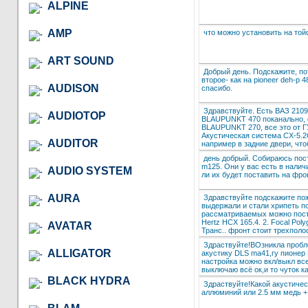
ALPINE
AMP
что можно установить на той
ART SOUND
Добрый день. Подскажите, пот
второе- как на pioneer deh-p
AUDISON
спасибо.
Здравствуйте. Есть ВАЗ 2109
AUDIOTOP
BLAUPUNKT 470 поканально, е
BLAUPUNKT 270, все это от ГУ
Акустическая система CX-5.2
AUDITOR
например в задние двери, что
день добрый. Собираюсь пос
m125. Они у вас есть в налич
AUDIO SYSTEM
ли их будет поставить на фр
AURA
Здравствуйте подскажите по
выдержали и стали хрипеть п
рассматриваемых можно поста
Hertz HCX 165.4. 2. Focal Po
AVATAR
Транс.. фронт стоит трехполо
Здраствуйте!ВОзникла пробл
ALLIGATOR
акустику DLS ma41,гу пионер 
настройка можно вкл/выкл вс
выключаю всё ок,и то чуток к
BLACK HYDRA
Здраствуйте!Какой акустиче
аллюминий или 2.5 мм медь +