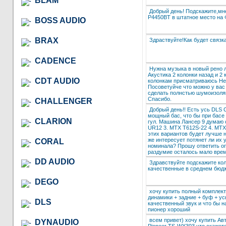
BLAM
Добрый день! Подскажите,мн
P4450BT в штатное место на 
BOSS AUDIO
BRAX
Здраствуйте!Как будет связк
CADENCE
Нужна музыка в новый рено л
Акустика 2 колонки назад и 2 
CDT AUDIO
колонкам присматриваюсь Her
Посоветуйче что можно у вас 
сделать полнстью шумоизоляци
Спасибо.
CHALLENGER
Добрый день!! Есть усь DLS 
мощный бас, что бы при басе 
CLARION
гул. Машина Лансер 9 думаю о
UR12 3. MTX T612S-22 4. MTX
этих вариантов будет лучше н
же интересует потянет ли их 
CORAL
номинала? Прошу ответить опе
раздумие осталось мало врем
DD AUDIO
Здравствуйте подскажите ко
качественные в среднем бюджет
DEGO
хочу купить полный комплект 
динамики + задние + буф + ус
DLS
качественный звук и что бы на
пионер хороший
всем привет) хочу купить Авт
DYNAUDIO
Pioneer TS-WX303 что скажете