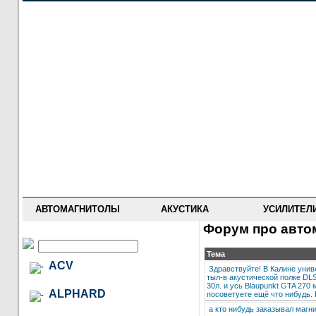
НОВОСТИ
ПРАЙС-ЛИСТ
ФОРУМ
ГДЕ КУПИТЬ
ОПИСАНИЯ
УСТАНОВКА
АНТИ-РАДАРЫ
АВТОМАГНИТОЛЫ
АКУСТИКА
УСИЛИТЕЛ
Форум про автом
Тема
ACV
Здравствуйте! В Калине унив
тыл-в акустической полке DLS
30л. и усь Blaupunkt GTA 270
ALPHARD
посоветуете ещё что нибудь.
а кто нибудь заказывал магни