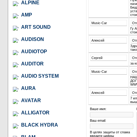
Нужн
ALPINE
наза
Бюд
уста
AMP
стои
Music-Car
От
ART SOUND
Гу 
стои
AUDISON
Алексей
От
Здра
тако
AUDIOTOP
Сергей
От
AUDITOR
за 
Music-Car
От
AUDIO SYSTEM
НАШ
ДОП
WWW
AURA
Алексей
От
7 ил
AVATAR
выш
Ваше имя:
ALLIGATOR
Ваш email:
BLACK HYDRA
В целях защиты от спама
введите цифры