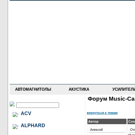
НОВОСТИ
ПРАЙС-ЛИСТ
ФОРУМ
ГДЕ КУПИТЬ
ОПИСАНИЯ
УСТАНОВКА
АНТИ-РАДАРЫ
АВТОМАГНИТОЛЫ
АКУСТИКА
УСИЛИТЕЛ
Форум Music-Car
вернуться к темам
ACV
Автор
Соо
ALPHARD
Алексей
От