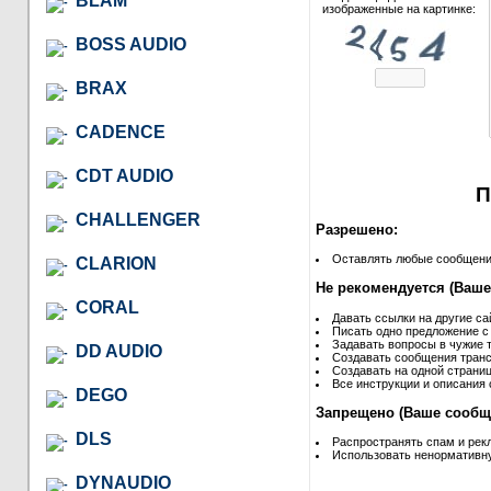
BLAM
изображенные на картинке:
BOSS AUDIO
BRAX
CADENCE
CDT AUDIO
П
CHALLENGER
Разрешено:
Оставлять любые сообщения 
CLARION
Не рекомендуется (Ваше
CORAL
Давать ссылки на другие са
Писать одно предложение с
Задавать вопросы в чужие т
DD AUDIO
Создавать сообщения транс
Создавать на одной страниц
Все инструкции и описания 
DEGO
Запрещено (Ваше сообще
DLS
Распространять спам и рек
Использовать ненормативну
DYNAUDIO