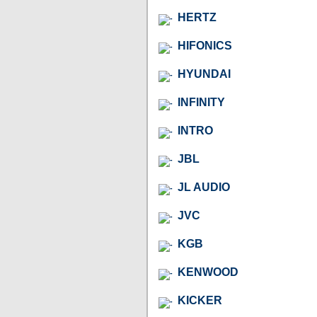
HERTZ
HIFONICS
HYUNDAI
INFINITY
INTRO
JBL
JL AUDIO
JVC
KGB
KENWOOD
KICKER