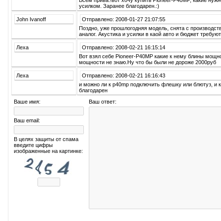
Всем прива.!вот хочу купить Pioneer-P40MP, какие нужн
усилком. Заранее благодарен.:)
John Ivanoff
Отправлено: 2008-01-27 21:07:55
Поздно, уже прошлогодняя модель, снята с производст
аналог. Акустика и усилки в каой авто и бюджет требуют
Леха
Отправлено: 2008-02-21 16:15:14
Вот взял себе Pioneer-P40MP какие к нему блины мощно
мощности не знаю.Ну что бы были не дороже 2000руб
Леха
Отправлено: 2008-02-21 16:16:43
и можно ли к p40mp подключить флешку или блютуз, и 
благодарен
Ваше имя:
Ваш ответ:
Ваш email:
В целях защиты от спама
введите цифры
изображенные на картинке: