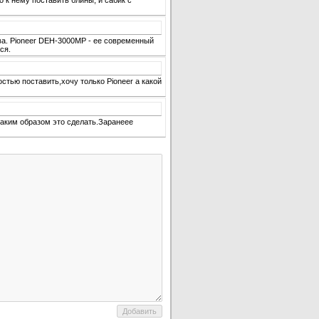
о к нему поставить блины, и сабик с
ва. Pioneer DEH-3000MP - ее современный
ся.
стью поставить,хочу только Pioneer а какой
каким образом это сделать.Заранеее