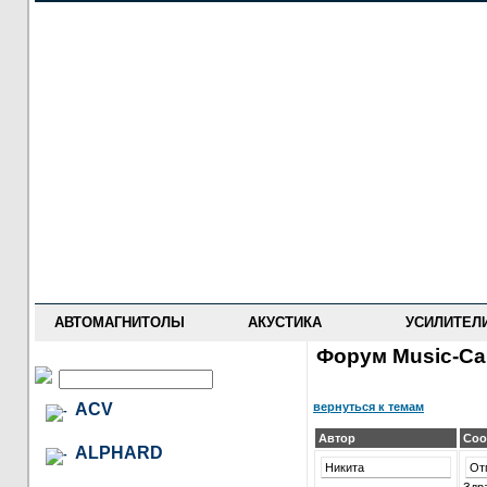
НОВОСТИ
ПРАЙС-ЛИСТ
ФОРУМ
ГДЕ КУПИТЬ
ОПИСАНИЯ
УСТАНОВКА
АНТИ-РАДАРЫ
АВТОМАГНИТОЛЫ
АКУСТИКА
УСИЛИТЕЛ
Форум Music-Car
вернуться к темам
ACV
Автор
Соо
ALPHARD
Никита
От