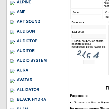
Здра
ALPINE
был
пос
AMP
John
От
При
ART SOUND
Ваше имя:
AUDISON
Ваш email:
AUDIOTOP
В целях защиты от спама
введите цифры
изображенные на картинке:
AUDITOR
AUDIO SYSTEM
AURA
AVATAR
П
ALLIGATOR
Разрешено:
BLACK HYDRA
Оставлять любые сообщения 
Не рекомендуется (Ваше