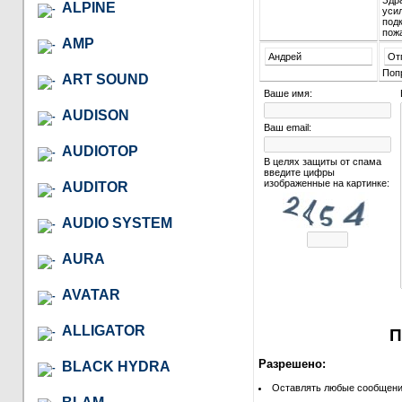
Здр
ALPINE
уси
подк
пож
AMP
Андрей
От
Поп
ART SOUND
Ваше имя:
AUDISON
Ваш email:
AUDIOTOP
В целях защиты от спама
введите цифры
изображенные на картинке:
AUDITOR
AUDIO SYSTEM
AURA
AVATAR
ALLIGATOR
П
Разрешено:
BLACK HYDRA
Оставлять любые сообщения 