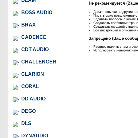
BLAM
Не рекомендуется (Ваше
BOSS AUDIO
Давать ссылки на другие са
Писать одно предложение с
Задавать вопросы в чужие т
Создавать сообщения транс
BRAX
Создавать на одной страниц
Все инструкции и описания 
CADENCE
Запрещено (Ваше сообще
Распространять спам и рек
CDT AUDIO
Использовать ненормативну
CHALLENGER
CLARION
CORAL
DD AUDIO
DEGO
DLS
DYNAUDIO