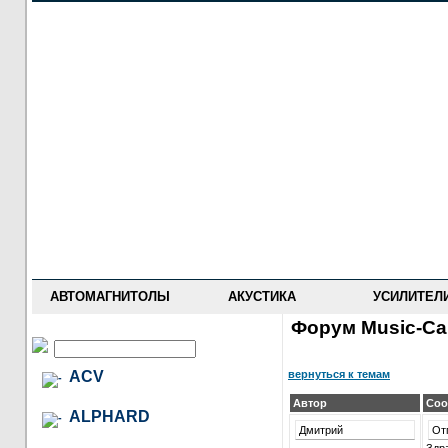
НОВОСТИ
ПРАЙС-ЛИСТ
ФОРУМ
ГДЕ КУПИТЬ
ОПИСАНИЯ
УСТАНОВКА
АНТИ-РАДАРЫ
АВТОМАГНИТОЛЫ
АКУСТИКА
УСИЛИТЕЛ
Форум Music-Car
вернуться к темам
ACV
Автор
Соо
ALPHARD
Дмитрий
От