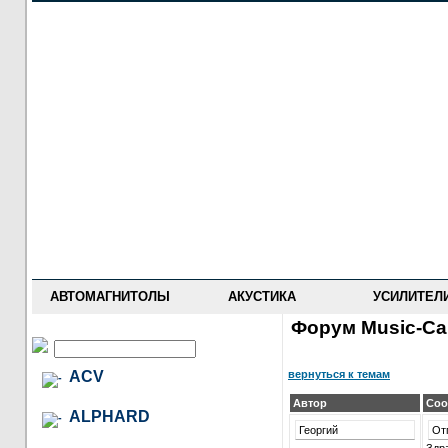
НОВОСТИ
ПРАЙС-ЛИСТ
ФОРУМ
ГДЕ КУПИТЬ
ОПИСАНИЯ
УСТАНОВКА
АНТИ-РАДАРЫ
АВТОМАГНИТОЛЫ
АКУСТИКА
УСИЛИТЕЛ
Форум Music-Car
вернуться к темам
ACV
Автор
Соо
ALPHARD
Георгий
От