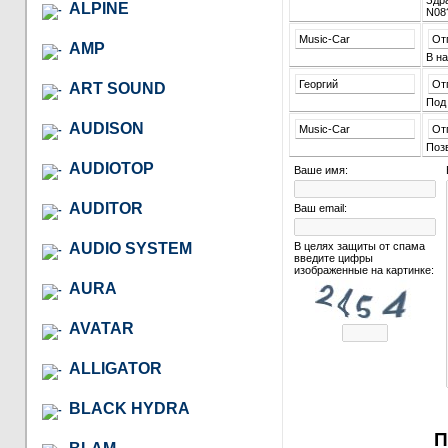
Здра
ALPINE
N08
Music-Car
От
AMP
В на
Георгий
От
ART SOUND
Под 
AUDISON
Music-Car
От
Позв
AUDIOTOP
Ваше имя:
AUDITOR
Ваш email:
AUDIO SYSTEM
В целях защиты от спама
введите цифры
изображенные на картинке:
AURA
AVATAR
ALLIGATOR
BLACK HYDRA
П