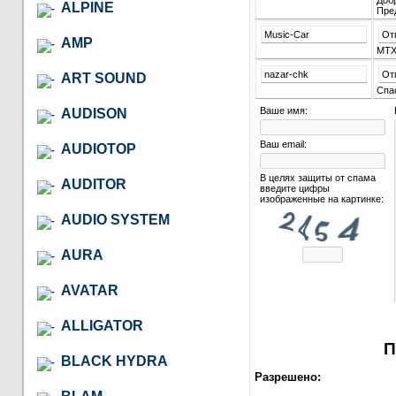
Добр
ALPINE
Пре
Music-Car
От
AMP
MTX
nazar-chk
От
ART SOUND
Спа
Ваше имя:
AUDISON
Ваш email:
AUDIOTOP
В целях защиты от спама
AUDITOR
введите цифры
изображенные на картинке:
AUDIO SYSTEM
AURA
AVATAR
ALLIGATOR
П
BLACK HYDRA
Разрешено: