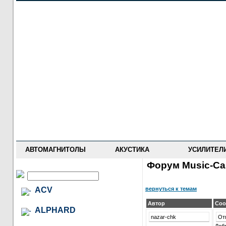
НОВОСТИ
ПРАЙС-ЛИСТ
ФОРУМ
ГДЕ КУПИТЬ
ОПИСАНИЯ
УСТАНОВКА
АНТИ-РАДАРЫ
АВТОМАГНИТОЛЫ
АКУСТИКА
УСИЛИТЕЛ
Форум Music-Car
вернуться к темам
ACV
Автор
Соо
ALPHARD
nazar-chk
От