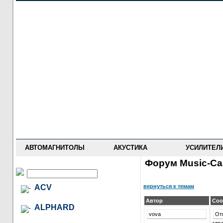
НОВОСТИ
ПРАЙС-ЛИСТ
ФОРУМ
ГДЕ КУПИТЬ
ОПИСАНИЯ
УСТАНОВКА
АНТИ-РАДАРЫ
АВТОМАГНИТОЛЫ
АКУСТИКА
УСИЛИТЕЛ
Форум Music-Car
вернуться к темам
ACV
Автор
Соо
ALPHARD
vova
От