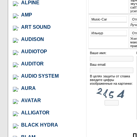
здр
ALPINE
зву
саб?
усил
AMP
Music-Car
От
Лучш
ART SOUND
Ильнур
От
AUDISON
Усил
мак
прав
AUDIOTOP
Ваше имя:
AUDITOR
Ваш email:
AUDIO SYSTEM
В целях защиты от спама
введите цифры
изображенные на картинке:
AURA
AVATAR
ALLIGATOR
BLACK HYDRA
П