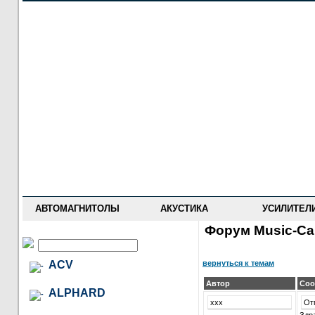
НОВОСТИ
ПРАЙС-ЛИСТ
ФОРУМ
ГДЕ КУПИТЬ
ОПИСАНИЯ
УСТАНОВКА
АНТИ-РАДАРЫ
АВТОМАГНИТОЛЫ
АКУСТИКА
УСИЛИТЕЛ
Форум Music-Car
вернуться к темам
ACV
Автор
Соо
ALPHARD
xxx
От