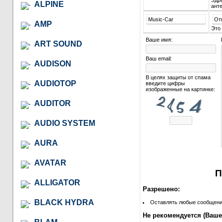
Здра
ALPINE
анте
Music-Car
От
AMP
Это
Ваше имя:
ART SOUND
Ваш email:
AUDISON
В целях защиты от спама
AUDIOTOP
введите цифры
изображенные на картинке:
AUDITOR
AUDIO SYSTEM
AURA
AVATAR
П
ALLIGATOR
Разрешено:
BLACK HYDRA
Оставлять любые сообщения 
Не рекомендуется (Ваше