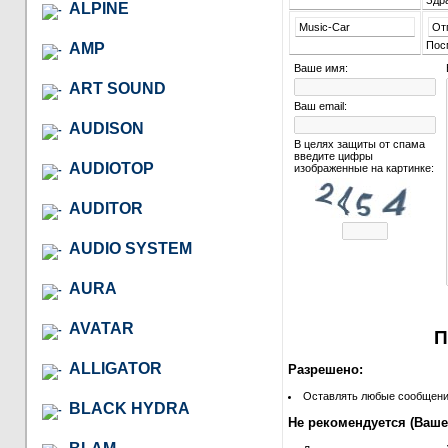
Здра
ALPINE
Music-Car
От
Пос
AMP
Ваше имя:
ART SOUND
Ваш email:
AUDISON
В целях защиты от спама
введите цифры
AUDIOTOP
изображенные на картинке:
AUDITOR
AUDIO SYSTEM
AURA
AVATAR
П
ALLIGATOR
Разрешено:
Оставлять любые сообщения 
BLACK HYDRA
Не рекомендуется (Ваше