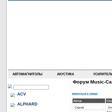
НОВОСТИ
ПРАЙС-ЛИСТ
ФОРУМ
ГДЕ КУПИТЬ
ОПИСАНИЯ
УСТАНОВКА
АНТИ-РАДАРЫ
АВТОМАГНИТОЛЫ
АКУСТИКА
УСИЛИТЕЛ
Форум Music-Car
вернуться к темам
ACV
Автор
Соо
ALPHARD
Сергей
От