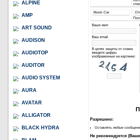
пос
ALPINE
спа
Music-Car
От
AMP
Пос
Ваше имя:
ART SOUND
Ваш email:
AUDISON
В целях защиты от спама
AUDIOTOP
введите цифры
изображенные на картинке:
AUDITOR
AUDIO SYSTEM
AURA
AVATAR
П
ALLIGATOR
Разрешено:
BLACK HYDRA
Оставлять любые сообщения 
Не рекомендуется (Ваше