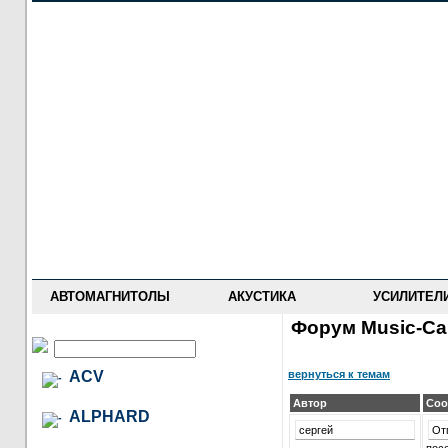
НОВОСТИ
ПРАЙС-ЛИСТ
ФОРУМ
ГДЕ КУПИТЬ
ОПИСАНИЯ
УСТАНОВКА
АНТИ-РАДАРЫ
АВТОМАГНИТОЛЫ
АКУСТИКА
УСИЛИТЕЛ
Форум Music-Car
вернуться к темам
ACV
Автор
Соо
ALPHARD
сергей
От