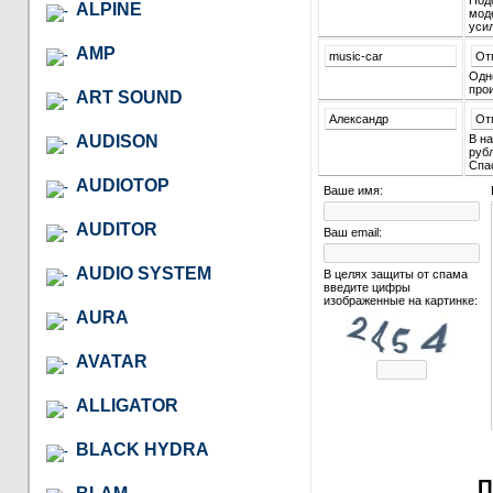
Подс
ALPINE
мод
усил
AMP
music-car
От
Одн
про
ART SOUND
Александр
От
AUDISON
В на
рубл
Спа
AUDIOTOP
Ваше имя:
AUDITOR
Ваш email:
AUDIO SYSTEM
В целях защиты от спама
введите цифры
изображенные на картинке:
AURA
AVATAR
ALLIGATOR
BLACK HYDRA
П