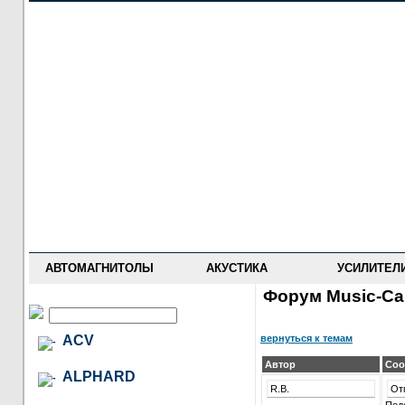
НОВОСТИ
ПРАЙС-ЛИСТ
ФОРУМ
ГДЕ КУПИТЬ
ОПИСАНИЯ
УСТАНОВКА
АНТИ-РАДАРЫ
АВТОМАГНИТОЛЫ
АКУСТИКА
УСИЛИТЕЛ
Форум Music-Car
вернуться к темам
ACV
Автор
Соо
ALPHARD
R.B.
От