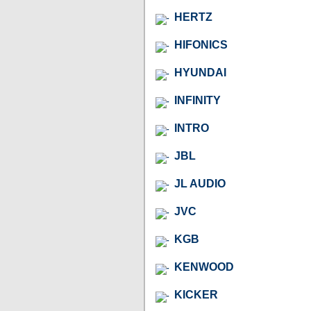
HERTZ
HIFONICS
HYUNDAI
INFINITY
INTRO
JBL
JL AUDIO
JVC
KGB
KENWOOD
KICKER