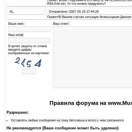
Привет всем! Подскажите кто нибуть, на KENWOOD K
R6A.Ели нет, то что можно придумать?
AL.
Отправлено: 2007-05-15 17:44:26
Привет!В Вашем случае ситуация безвыходная.Данная 
Ваше имя:
Ваш ответ:
Ваш email:
В целях защиты от спама
введите цифры
изображенные на картинке:
Правила форума на www.Musi
Разрешено:
Оставлять любые сообщения на тему Автозвука и всего с ним связанного.
Не рекомендуется (Ваше сообщение может быть удалено):