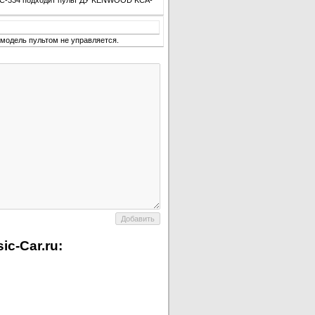
DC-334 подходит пульт ДУ KENWOOD KCA-
модель пультом не управляется.
c-Car.ru: