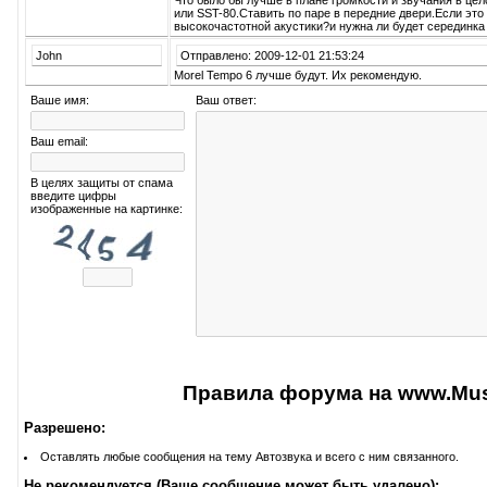
Что было бы лучше в плане громкости и звучания в це
или SST-80.Ставить по паре в передние двери.Если это
высокочастотной акустики?и нужна ли будет серединка 
John
Отправлено: 2009-12-01 21:53:24
Morel Tempo 6 лучше будут. Их рекомендую.
Ваше имя:
Ваш ответ:
Ваш email:
В целях защиты от спама
введите цифры
изображенные на картинке:
Правила форума на www.Musi
Разрешено:
Оставлять любые сообщения на тему Автозвука и всего с ним связанного.
Не рекомендуется (Ваше сообщение может быть удалено):