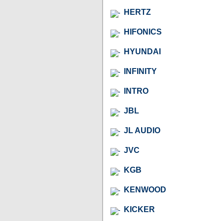
HERTZ
HIFONICS
HYUNDAI
INFINITY
INTRO
JBL
JL AUDIO
JVC
KGB
KENWOOD
KICKER