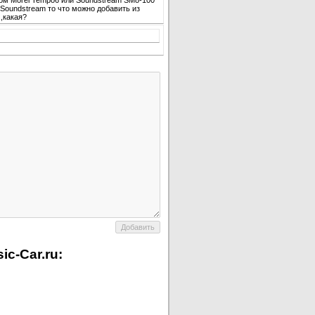
лом Morel Tempo6 или Soundstream SM8-100
 Soundstream то что можно добавить из
,какая?
c-Car.ru: