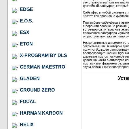
эту статью и воспользовавши
достойный сабвуфер, который в
EDGE
Сабвуфер в любой системе сч
частот, как правило, в диапазон
E.O.S.
При выборе сабвуфера в автом
с первыми вообще не рекомендо
встречаются интересные экзем
ESX
пассивного сабвуфера и усили
о простоте монтажа активного 
Низкочастотные динамики уст
ETON
закрытый ящик, в котором дина
получил большее распростране
воспроизводит нюансы музыкал
X-PROGRAM BY DLS
щелевым портом, основное отл
довольно часто в автозвуке и
портами или фазиками разделе
GERMAN MAESTRO
звука ближе к фазоинверторно
Уста
GLADEN
GROUND ZERO
FOCAL
HARMAN KARDON
HELIX