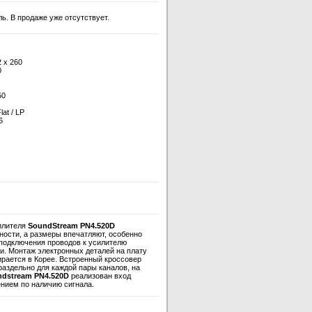
ь. В продаже уже отсутствует.
 x 260
0
50
at / LP
6
силителя
SoundStream PN4.520D
ности, а размеры впечатляют, особенно
 подключения проводов к усилителю
. Монтаж электронных деталей на плату
ирается в Корее. Встроенный кроссовер
 раздельно для каждой пары каналов, на
dstream PN4.520D
реализован вход
нием по наличию сигнала.