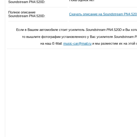
Пока оценок нет
Soundstream PN4.520D:
Полное описание
Скачать описание на Soundstream PN4.52
Soundstream PN4.520D:
Если в Вашем автомобиле стоит усилитель
Soundstream PN4.520D
и Вы хот
то вышлите фотографии установленного у Вас усилителя
Soundstream 
на наш E-Mail:
music-car@mail.ru
и мы разместим их на этой 
Написать свой отзыв о Soundstrea