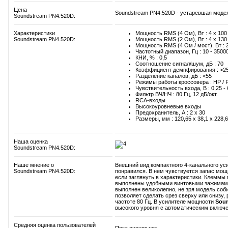
Цена
Soundstream PN4.520D - устаревшая модел
Soundstream PN4.520D:
Характеристики
Мощность RMS (4 Ом), Вт : 4 x 100
Soundstream PN4.520D:
Мощность RMS (2 Ом), Вт : 4 x 130
Мощность RMS (4 Ом / мост), Вт : 2
Частотный диапазон, Гц : 10 - 3500
КНИ, % : 0,5
Соотношение сигнал/шум, дБ : 70
Коэффициент демпфирования : >2
Разделение каналов, дБ : <55
Режимы работы кроссовера : HP / Fl
Чувствительность входа, В : 0,25 - 
Фильтр ВЧ/НЧ : 80 Гц, 12 дБ/окт.
RCA-входы
Высокоуровневые входы
Предохранитель, А : 2 x 30
Размеры, мм : 120,65 x 38,1 x 228,6
Наша оценка
Soundstream PN4.520D:
Наше мнение о
Внешний вид компактного 4-канального у
Soundstream PN4.520D:
понравился. В нем чувствуется запас мощ
если заглянуть в характеристики. Клеммы
выполнены удобными винтовыми зажимами
выполнен великолепно, не зря модель соб
позволяет сделать срез сверху или снизу,
частоте 80 Гц. В усилителе мощности
Soun
высокого уровня с автоматическим включе
Средняя оценка пользователей