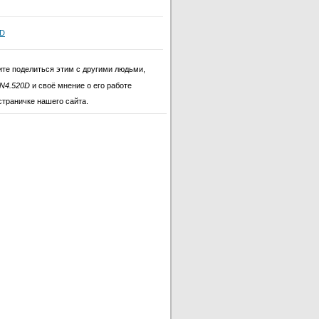
0D
ите поделиться этим с другими людьми,
PN4.520D
и своё мнение о его работе
страничке нашего сайта.
m PN4.520D