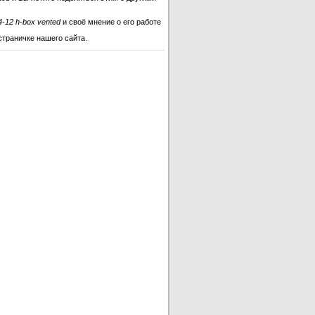
-12 h-box vented
и своё мнение о его работе
страничке нашего сайта.
D4-12 h-box vented