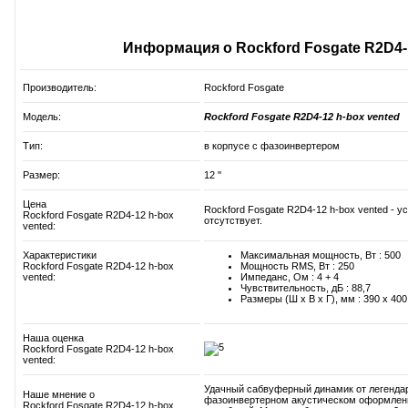
Информация о Rockford Fosgate R2D4-1
Производитель:
Rockford Fosgate
Модель:
Rockford Fosgate R2D4-12 h-box vented
Тип:
в корпусе с фазоинвертером
Размер:
12 ''
Цена
Rockford Fosgate R2D4-12 h-box vented - 
Rockford Fosgate R2D4-12 h-box
отсутствует.
vented:
Характеристики
Максимальная мощность, Вт : 500
Rockford Fosgate R2D4-12 h-box
Мощность RMS, Вт : 250
vented:
Импеданс, Ом : 4 + 4
Чувствительность, дБ : 88,7
Размеры (Ш x В x Г), мм : 390 x 400
Наша оценка
Rockford Fosgate R2D4-12 h-box
vented:
Удачный сабвуферный динамик от легендар
Наше мнение о
фазоинвертерном акустическом оформлени
Rockford Fosgate R2D4-12 h-box