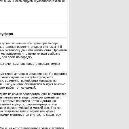
 или 8 Ом. Рекомендуем к установке в любые
вуфера
и до вас основные критерии при выборе
 ставился исключительно в системы hi-fi
ным установку данного компонента. Прочитав
 мы надеемся, что помогли вам выбрать
 обо всем по порядку.
назначен компенсировать провал нижних
ух типов активные и пассивные. По практике
 этом случае не вы добьетесь, хотя
ги, возможно, приобрести комплект из
и. Еще у многих обывателей бытует мнение
ъем работ тот же самый.
одним из самых распространенных считается
отавливаемым в виде трапеции данный тип
и который наиболее четко и детально
ываемый корпус с фазоинвертором или
 и более глубокий и мягкий бас. Так же
ик закрытого типа с одним или двумя
инамик монтируется внутри, по характеру
ted
и Вы хотите поделиться этим с другими