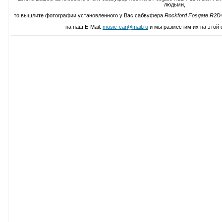
людьми,
то вышлите фотографии установленного у Вас сабвуфера
Rockford Fosgate R2D4
на наш E-Mail:
music-car@mail.ru
и мы разместим их на этой 
Написать свой отзыв о Rockford Fosgate R2