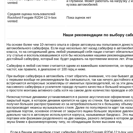
и глубиной. Может работать на нагрузку 2
vented:
кузова автомобилей.
Средняя оценка пользователей
Rockford Fosgate R2D4-12 h-box
Пока оценок нет
vented:
Наши рекомендации по выбору саб
На основе более чем 10-летнего опыта в сфере автозвука мы попытаемся донест
автомобильного сабвуфера. Если еще несколько лет назад сабвуфер в автомобиль
класса, то на сегодняшний день любой уважающий себя пацан считает обязатель
эту статью и воспользовавшимися хотя бы несколькими нашими рекомендациями
достойный сабвуфер, который вас будет радовать на протяжении многих лет. Итак,
Сабвуфер в любой системе считается одним из важнейших компонентов, он пред
частот, как правило, в диапазоне от 100 герц и ниже.
При выборе сабвуфера в автомобиль стоит обратить внимание, что они бывают дв
с первыми вообще не рекомендовали бы связываться, так как ничего достойного в
встречаются интересные экземпляры от именитых производителей, но за эти день
пассивного сабвуфера и усилителя гораздо лучшего качества и большей мощност
о простоте монтажа активного саба хотя на самом деле количество проводов и об
Низкочастотные динамики устанавливаются в разное акустическое оформление 
закрытый ящик, в котором динамик крепится на одну из стенок. Как правило, изг
получил большее распространение из-за нетребовательности к большому объему 
воспроизводит нюансы музыкального стиля. Далее по популярности идет так наз
щелевым портом, основное отличие от закрытого ящика большее звуковое давление
довольно часто в автозвуке используются корпуса, называемые бандпасс. Это ящ
портами или фазиками разделенного на две камеры, разного литража в котором д
звука ближе к фазоинверторному типу, но обладающим более высоким кпд.
Если в Вашем автомобиле стоит сабвуфер
Rockford Fosgate R2D4-12 h-box ven