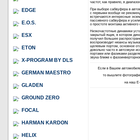
частот, как правило, в диапазон
При выборе сабвуфера в автом
EDGE
с первыми вообще не рекомендо
встречаются интересные экзем
пассивного сабвуфера и усили
E.O.S.
о простоте монтажа активного 
Низкочастотные динамики уст
ESX
закрытый ящик, в котором дина
получил большее распростране
воспроизводит нюансы музыкал
щелевым портом, основное отл
ETON
довольно часто в автозвуке и
портами или фазиками разделе
звука ближе к фазоинверторно
X-PROGRAM BY DLS
Если в Вашем автомобил
GERMAN MAESTRO
то вышлите фотографи
на наш E-
GLADEN
GROUND ZERO
FOCAL
HARMAN KARDON
HELIX