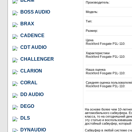
BLAM
Производитель:
BOSS AUDIO
Модель:
Тип:
BRAX
Размер:
CADENCE
Цена
Rockford Fosgate P1L-110:
CDT AUDIO
Характеристики
Rockford Fosgate P1L-110:
CHALLENGER
Наша оценка
CLARION
Rockford Fosgate P1L-110:
CORAL
Средняя оценка пользователе
Rockford Fosgate P1L-110:
DD AUDIO
DEGO
На основе более чем 10-летне
автомобильного сабвуфера. Ес
класса, то на сегодняшний де
DLS
эту статью и воспользовавши
достойный сабвуфер, который в
DYNAUDIO
Сабвуфер в любой системе сч