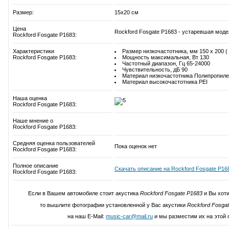
Размер:
15x20 см
Цена
Rockford Fosgate P1683 - устаревшая моде
Rockford Fosgate P1683:
Характеристики
Размер низкочастотника, мм 150 х 200 ( 6
Rockford Fosgate P1683:
Мощность максимальная, Вт 130
Частотный диапазон, Гц 65-24000
Чувствительность, дБ 90
Материал низкочастотника Полипропиле
Материал высокочастотника PEI
Наша оценка
Rockford Fosgate P1683:
Наше мнение о
Rockford Fosgate P1683:
Средняя оценка пользователей
Пока оценок нет
Rockford Fosgate P1683:
Полное описание
Скачать описание на Rockford Fosgate P16
Rockford Fosgate P1683:
Если в Вашем автомобиле стоит акустика
Rockford Fosgate P1683
и Вы хоти
то вышлите фотографии установленной у Вас акустики
Rockford Fosga
на наш E-Mail:
music-car@mail.ru
и мы разместим их на этой 