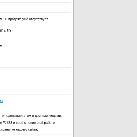
ль. В продаже уже отсутствует.
" х 8")
н
83
те поделиться этим с другими людьми,
te P1683
и своё мнение о её работе
страничке нашего сайта.