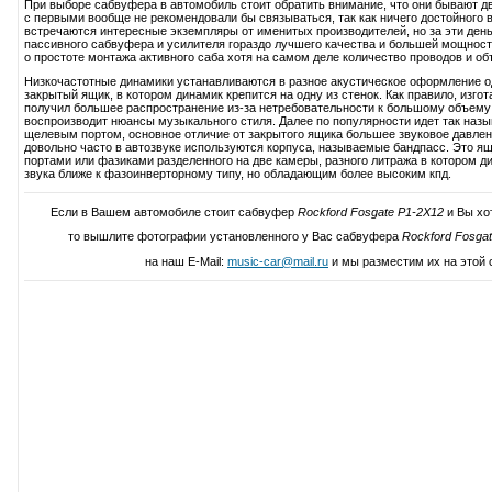
При выборе сабвуфера в автомобиль стоит обратить внимание, что они бывают дв
с первыми вообще не рекомендовали бы связываться, так как ничего достойного в
встречаются интересные экземпляры от именитых производителей, но за эти день
пассивного сабвуфера и усилителя гораздо лучшего качества и большей мощност
о простоте монтажа активного саба хотя на самом деле количество проводов и об
Низкочастотные динамики устанавливаются в разное акустическое оформление 
закрытый ящик, в котором динамик крепится на одну из стенок. Как правило, изг
получил большее распространение из-за нетребовательности к большому объему 
воспроизводит нюансы музыкального стиля. Далее по популярности идет так наз
щелевым портом, основное отличие от закрытого ящика большее звуковое давление
довольно часто в автозвуке используются корпуса, называемые бандпасс. Это ящ
портами или фазиками разделенного на две камеры, разного литража в котором д
звука ближе к фазоинверторному типу, но обладающим более высоким кпд.
Если в Вашем автомобиле стоит сабвуфер
Rockford Fosgate P1-2X12
и Вы хо
то вышлите фотографии установленного у Вас сабвуфера
Rockford Fosga
на наш E-Mail:
music-car@mail.ru
и мы разместим их на этой 
Написать свой отзыв о Rockford Fosg