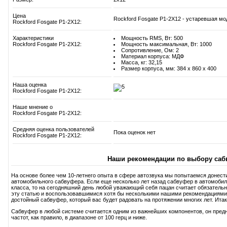
Цена
Rockford Fosgate P1-2X12 - устаревшая мо
Rockford Fosgate P1-2X12:
Характеристики
Мощность RMS, Вт: 500
Rockford Fosgate P1-2X12:
Мощность максимальная, Вт: 1000
Сопротивление, Ом: 2
Материал корпуса: МДФ
Масса, кг: 32,15
Размер корпуса, мм: 384 x 860 x 400
Наша оценка
Rockford Fosgate P1-2X12:
Наше мнение о
Rockford Fosgate P1-2X12:
Средняя оценка пользователей
Пока оценок нет
Rockford Fosgate P1-2X12:
Наши рекомендации по выбору саб
На основе более чем 10-летнего опыта в сфере автозвука мы попытаемся донест
автомобильного сабвуфера. Если еще несколько лет назад сабвуфер в автомобиль
класса, то на сегодняшний день любой уважающий себя пацан считает обязатель
эту статью и воспользовавшимися хотя бы несколькими нашими рекомендациями
достойный сабвуфер, который вас будет радовать на протяжении многих лет. Итак,
Сабвуфер в любой системе считается одним из важнейших компонентов, он пред
частот, как правило, в диапазоне от 100 герц и ниже.