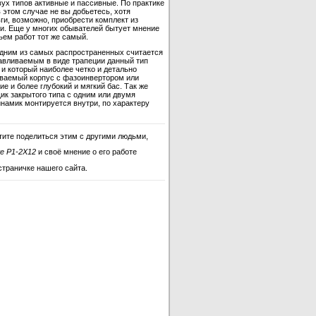
ух типов активные и пассивные. По практике
 этом случае не вы добьетесь, хотя
ги, возможно, приобрести комплект из
и. Еще у многих обывателей бытует мнение
ъем работ тот же самый.
одним из самых распространенных считается
отавливаемым в виде трапеции данный тип
и который наиболее четко и детально
ываемый корпус с фазоинвертором или
 и более глубокий и мягкий бас. Так же
ик закрытого типа с одним или двумя
инамик монтируется внутри, по характеру
тите поделиться этим с другими людьми,
te P1-2X12
и своё мнение о его работе
страничке нашего сайта.
ate P1-2X12