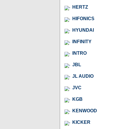
HERTZ
HIFONICS
HYUNDAI
INFINITY
INTRO
JBL
JL AUDIO
JVC
KGB
KENWOOD
KICKER