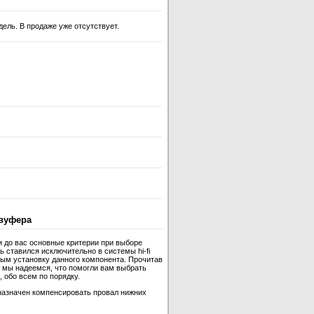
дель. В продаже уже отсутствует.
вуфера
и до вас основные критерии при выборе
 ставился исключительно в системы hi-fi
ным установку данного компонента. Прочитав
 мы надеемся, что помогли вам выбрать
 обо всем по порядку.
назначен компенсировать провал нижних