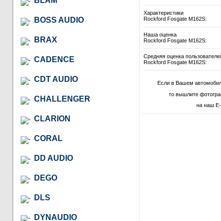
BLAM
Характеристики
BOSS AUDIO
Rockford Fosgate M162S:
Наша оценка
BRAX
Rockford Fosgate M162S:
Средняя оценка пользователе
CADENCE
Rockford Fosgate M162S:
CDT AUDIO
Если в Вашем автомобил
то вышлите фотогра
CHALLENGER
на наш E-
CLARION
CORAL
DD AUDIO
DEGO
DLS
DYNAUDIO