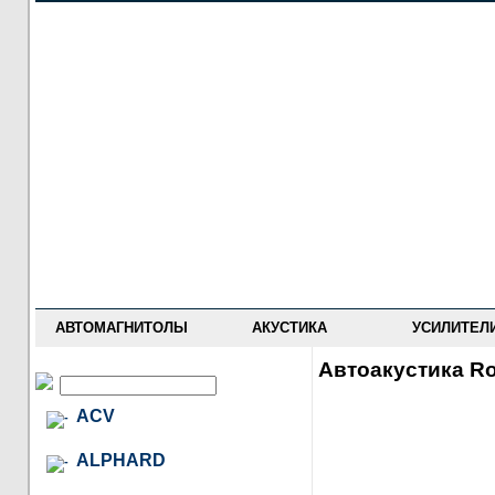
НОВОСТИ
ПРАЙС-ЛИСТ
ФОРУМ
ГДЕ КУПИТЬ
ОПИСАНИЯ
УСТАНОВКА
АНТИ-РАДАРЫ
АВТОМАГНИТОЛЫ
АКУСТИКА
УСИЛИТЕЛ
Автоакустика Ro
ACV
ALPHARD