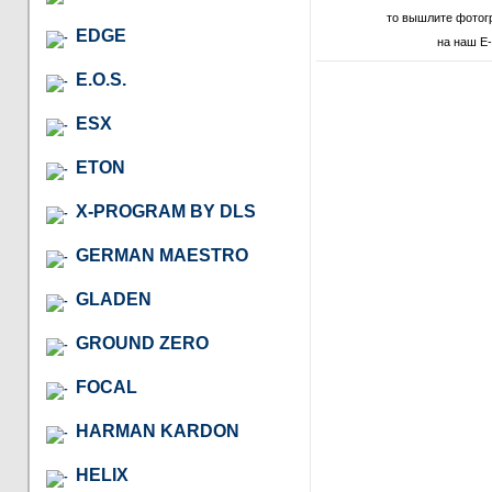
то вышлите фотог
EDGE
на наш E-
E.O.S.
ESX
ETON
X-PROGRAM BY DLS
GERMAN MAESTRO
GLADEN
GROUND ZERO
FOCAL
HARMAN KARDON
HELIX